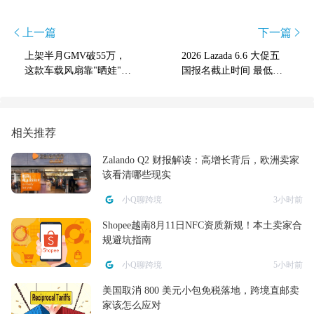
上一篇
下一篇
上架半月GMV破55万，
2026 Lazada 6.6 大促五
这款车载风扇靠"晒娃"杀
国报名截止时间 最低折
出TikTok美区爆单王
扣仅 1%-2.5%（最后 3
天）
相关推荐
Zalando Q2 财报解读：高增长背后，欧洲卖家
该看清哪些现实
小Q聊跨境
3小时前
Shopee越南8月11日NFC资质新规！本土卖家合
规避坑指南
小Q聊跨境
5小时前
美国取消 800 美元小包免税落地，跨境直邮卖
家该怎么应对