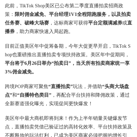
此前，TikTok Shop美区已公布第二季度直播拍卖招商政
策：
限时佣金减免、平台经理1V1全程陪跑服务，以及拍卖
任务赛、破峰大场赛
，达标商家可获得
平台定额满减券
或
直
播券
，助力商家快速入局起跑。
目前正值美区年中促筹备期，今年大促更早开启，TikTok S
hop也重磅推出直播拍卖专项扶持政策。美区年中促期间，
平台将于6月26日举办“拍卖日”，当天所有拍卖商家统一享
3%佣金减免。
跨境POP商家可聚焦
“直播拍卖”
玩法，并借助
“头商大场盘
点”
和
“自播特色类目”
，再配合平台扶持和降佣政策，通过
全新赛道强化曝光，实现促间更快爆发！
美区年中最大商机即将到来！作为上半年销量关键爆发节
点，直播拍卖凭借已验证过的高转化效率、平台扶持政策及
不断释放的玩法红利，已成为美区商家必须把握的增长引