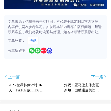
文章来源：信息来自于互联网，不代表全球定制网官方立场，
内容仅供网友参考学习。如发现本站内容存在版权问题，烦请
联系客服，我们将及时沟通与处理。如若转载请联系原出处。
文章标签：
快讯
分享给好友：
上一篇
下一篇
2026 世界杯倒计时 16
炸锅！亚马逊主体变更
天！TikTok 成 FIFA 首
新规：自助通道关闭，
选 义乌梅西玩偶贴纸美
唯一申请流程 + 避坑指
区爆单
南