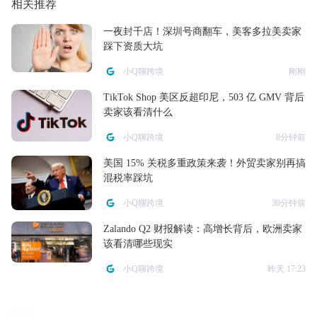
相关推荐
一夜封千店！深圳号商翻车，美客多拉美卖家
踩下资质大坑
小Q聊跨境
刚刚
TikTok Shop 美区反超印尼，503 亿 GMV 背后
卖家该看清什么
小Q聊跨境
8分钟前
美国 15% 关税多重政策来袭！外贸卖家别再搞
混税率踩坑
小Q聊跨境
30分钟前
Zalando Q2 财报解读：高增长背后，欧洲卖家
该看清哪些现实
小Q聊跨境
昨天 17:23