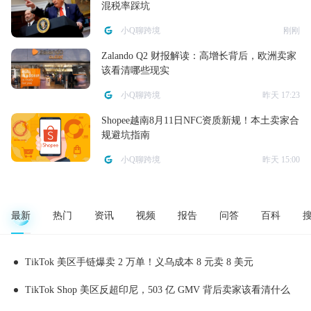
混税率踩坑
小Q聊跨境
刚刚
Zalando Q2 财报解读：高增长背后，欧洲卖家
该看清哪些现实
小Q聊跨境
昨天 17:23
Shopee越南8月11日NFC资质新规！本土卖家合
规避坑指南
小Q聊跨境
昨天 15:00
最新
热门
资讯
视频
报告
问答
百科
TikTok 美区手链爆卖 2 万单！义乌成本 8 元卖 8 美元
TikTok Shop 美区反超印尼，503 亿 GMV 背后卖家该看清什么