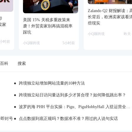
Zalando Q2 财报解读
长背后，欧洲卖家该看
印
美国 15% 关税多重政策来
些现实
后卖家
袭！外贸卖家别再搞混税率
踩坑
小Q聊跨境
昨天 1
5小时前
小Q聊跨境
5小时前
百科
搜索
跨境独立站增加网站流量的10种方法
跨境独立站日访问量达到多少才算合理？如何降低跳出率？
波罗的海 PHH 平台实操：Pigu、PiguHobbyHall 入驻运营全解析
注册即封号
点点数据到底正规吗？数据准不准？用过的人说句实话