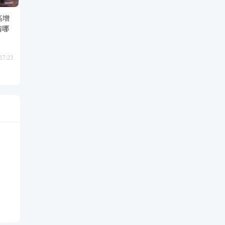
：高增
清哪
7:23