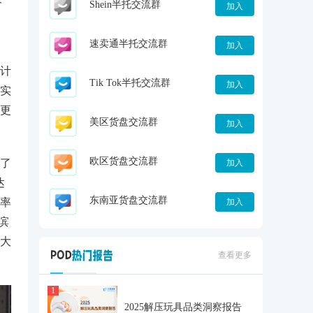
Shein半托交流群
加入
速卖通半托交流群
加入
计
Tik Tok半托交流群
加入
实
更
美区货盘交流群
加入
欧区货盘交流群
了
加入
达
东南亚货盘交流群
率
加入
滨
大
查看更多
1
2025解压玩具品类洞察报告