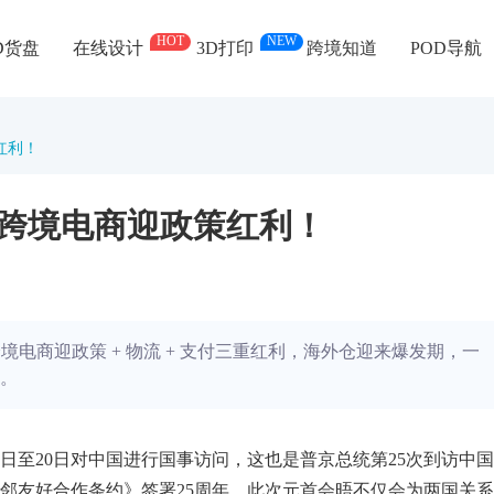
HOT
NEW
D货盘
在线设计
3D打印
跨境知道
POD导航
策红利！
中俄跨境电商迎政策红利！
！中俄跨境电商迎政策 + 物流 + 支付三重红利，海外仓迎来爆发期，一
。
9日至20日对中国进行国事访问，这也是普京总统第25次到访中
睦邻友好合作条约》签署25周年，此次元首会晤不仅会为两国关