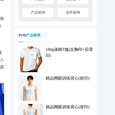
产品咨询
合作咨询
电商
5
POD
产品推荐
180g涤棉T恤(左胸印+后背
展
印)
5.
计超
精品网眼训练背心(前印)
精品网眼训练背心(背印)