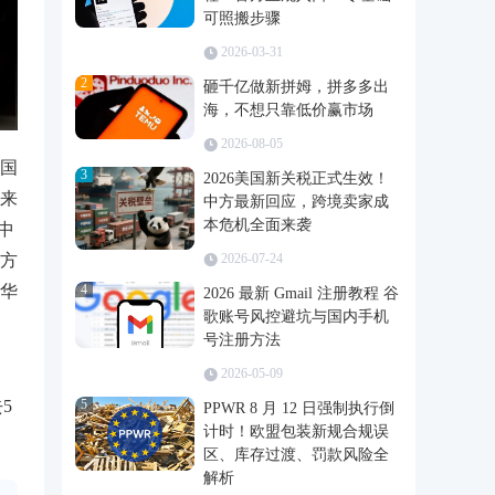
可照搬步骤
2026-03-31
2
砸千亿做新拼姆，拼多多出
海，不想只靠低价赢市场
2026-08-05
国
3
2026美国新关税正式生效！
来
中方最新回应，跨境卖家成
本危机全面来袭
中
方
2026-07-24
对华
4
2026 最新 Gmail 注册教程 谷
歌账号风控避坑与国内手机
号注册方法
2026-05-09
5
5
PPWR 8 月 12 日强制执行倒
计时！欧盟包装新规合规误
区、库存过渡、罚款风险全
解析