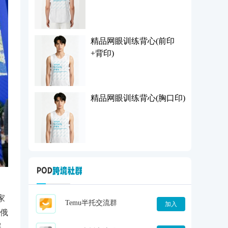
精品网眼训练背心(前印
+背印)
精品网眼训练背心(胸口印)
家
Temu半托交流群
加入
俄
展