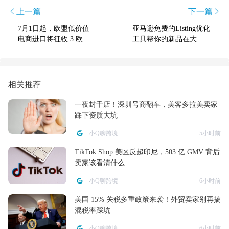
上一篇
下一篇
7月1日起，欧盟低价值
亚马逊免费的Listing优化
电商进口将征收 3 欧元
工具帮你的新品在大促
临时关税
中突围
相关推荐
一夜封千店！深圳号商翻车，美客多拉美卖家
踩下资质大坑
小Q聊跨境
5小时前
TikTok Shop 美区反超印尼，503 亿 GMV 背后
卖家该看清什么
小Q聊跨境
6小时前
美国 15% 关税多重政策来袭！外贸卖家别再搞
混税率踩坑
小Q聊跨境
6小时前