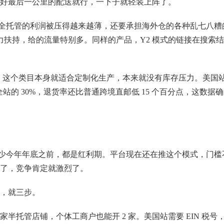
好最后一公里的配送就行，一下子就轻装上阵了。
贵，全托管的利润被压得越来越薄，还要承担海外仓的各种乱七八糟
力扶持，给的流量特别多。同样的产品，Y2 模式的链接在搜索
开放，这个类目本身就适合定制化生产，本来就没有库存压力。美国
全站的 30%，退货率还比普通跨境直邮低 15 个百分点，这数据
得至少今年年底之前，都是红利期。平台现在还在推这个模式，门槛
了，竞争肯定就激烈了。
，就三步。
 家半托管店铺，个体工商户也能开 2 家。美国站需要 EIN 税号