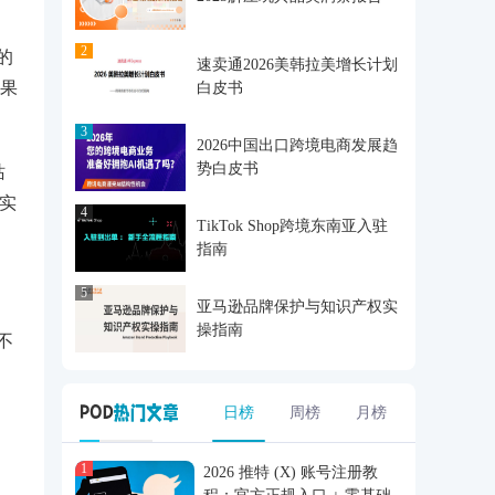
2
的
速卖通2026美韩拉美增长计划
结果
白皮书
3
2026中国出口跨境电商发展趋
势白皮书
站
确实
4
TikTok Shop跨境东南亚入驻
指南
5
亚马逊品牌保护与知识产权实
操指南
不
日榜
周榜
月榜
1
2026 推特 (X) 账号注册教
，