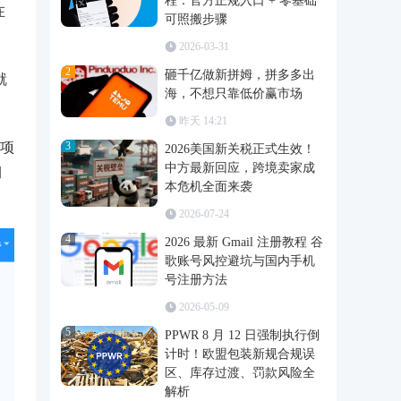
程：官方正规入口 + 零基础
在
可照搬步骤
2026-03-31
2
砸千亿做新拼姆，拼多多出
就
海，不想只靠低价赢市场
昨天 14:21
3
项
2026美国新关税正式生效！
中方最新回应，跨境卖家成
润
本危机全面来袭
2026-07-24
4
2026 最新 Gmail 注册教程 谷
歌账号风控避坑与国内手机
号注册方法
2026-05-09
5
PPWR 8 月 12 日强制执行倒
计时！欧盟包装新规合规误
区、库存过渡、罚款风险全
解析