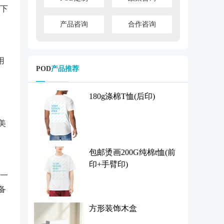
下
产品咨询
合作咨询
。
用
POD
产品推荐
180g涤棉T恤(后印)
美
包邮烫画200G纯棉t恤(前
印+手臂印)
不一
备
方形装饰木盒