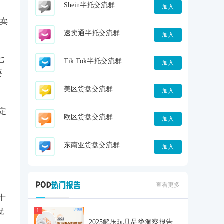
Shein半托交流群
加入
卖
速卖通半托交流群
。
加入
七
Tik Tok半托交流群
加入
要
美区货盘交流群
加入
定
欧区货盘交流群
加入
东南亚货盘交流群
加入
查看更多
十
1
就
2025解压玩具品类洞察报告