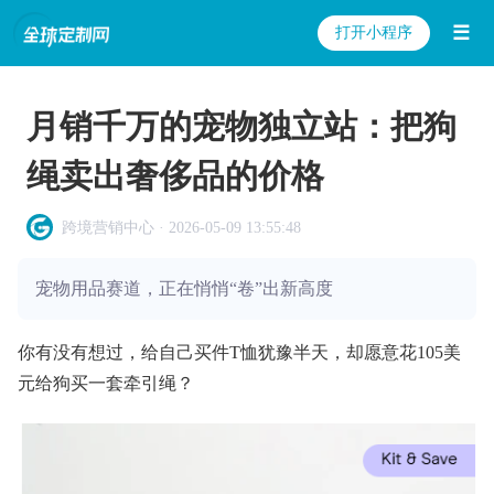
☰
打开小程序
月销千万的宠物独立站：把狗
绳卖出奢侈品的价格
跨境营销中心 · 2026-05-09 13:55:48
宠物用品赛道，正在悄悄“卷”出新高度
你有没有想过，给自己买件T恤犹豫半天，却愿意花105美
元给狗买一套牵引绳？