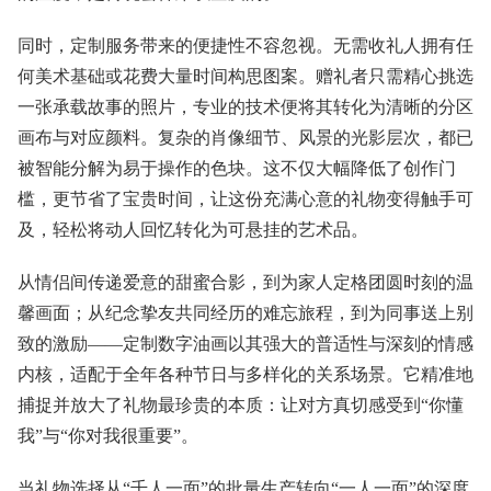
同时，定制服务带来的便捷性不容忽视。无需收礼人拥有任
何美术基础或花费大量时间构思图案。赠礼者只需精心挑选
一张承载故事的照片，专业的技术便将其转化为清晰的分区
画布与对应颜料。复杂的肖像细节、风景的光影层次，都已
被智能分解为易于操作的色块。这不仅大幅降低了创作门
槛，更节省了宝贵时间，让这份充满心意的礼物变得触手可
及，轻松将动人回忆转化为可悬挂的艺术品。
从情侣间传递爱意的甜蜜合影，到为家人定格团圆时刻的温
馨画面；从纪念挚友共同经历的难忘旅程，到为同事送上别
致的激励——定制数字油画以其强大的普适性与深刻的情感
内核，适配于全年各种节日与多样化的关系场景。它精准地
捕捉并放大了礼物最珍贵的本质：让对方真切感受到“你懂
我”与“你对我很重要”。
当礼物选择从“千人一面”的批量生产转向“一人一面”的深度