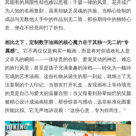
其固有的局限性却也难以忽视：千篇一律的风景、花卉或广
为人知的名画复刻，虽美却缺乏灵魂的共振。当精心绘制的
成品与无数他人手中的作品别无二致，那份期待中的独特心
意，便在不经意间打了折扣。
相比之下，定制数字油画的核心魔力在于其独一无二的“专
属感”。
它不再仅仅是购买一幅画，而是将对你或收礼人意
义非凡的瞬间——一张珍贵的合影、爱宠灵动的神态、难忘
的旅行风景，甚至是孩子充满童趣的涂鸦——转化为一幅待
完成的艺术油画。这份礼物从诞生的那一刻起，就烙上了无
法复制的个人印记。当朋友打开礼盒，发现画布上等待填充
的竟是自己与爱犬的温馨合照；当父母看到孙辈灿烂的笑颜
被精心设计成油画轮廓，那份惊喜与感动，远非标准化图案
所能比拟。它无声地诉说着：“这份心意，专为你而生。”