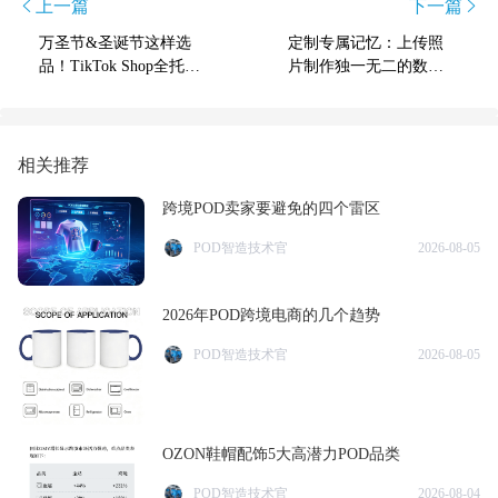
上一篇
下一篇
万圣节&圣诞节这样选
定制专属记忆：上传照
品！TikTok Shop全托管
片制作独一无二的数字
双节爆品指南来了
油画指南
相关推荐
跨境POD卖家要避免的四个雷区
POD智造技术官
2026-08-05
2026年POD跨境电商的几个趋势
POD智造技术官
2026-08-05
OZON鞋帽配饰5大高潜力POD品类
POD智造技术官
2026-08-04