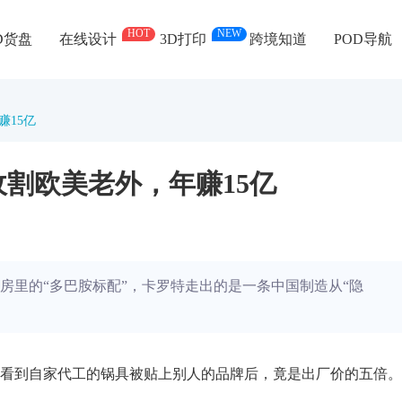
HOT
NEW
D货盘
在线设计
3D打印
跨境知道
POD导航
赚15亿
收割欧美老外，年赚15亿
房里的“多巴胺标配”，卡罗特走出的是一条中国制造从“隐
伊俐看到自家代工的锅具被贴上别人的品牌后，竟是出厂价的五倍。