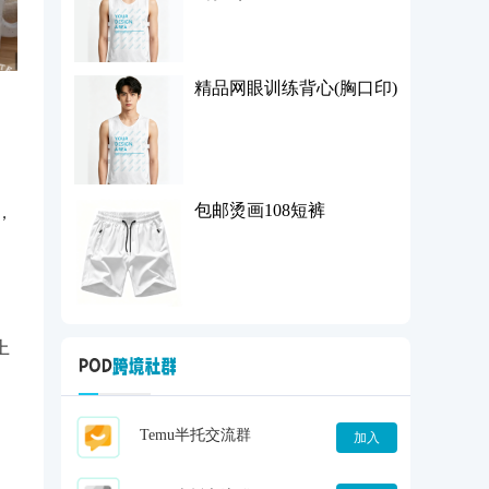
精品网眼训练背心(胸口印)
包邮烫画108短裤
，
上
Temu半托交流群
加入
、