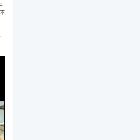
上
不
买