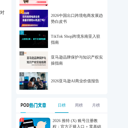
，
2
对
2026中国出口跨境电商发展趋
势白皮书
3
TikTok Shop跨境东南亚入驻
指南
4
亚马逊品牌保护与知识产权实
操指南
5
2026亚马逊AI商业价值报告
日榜
周榜
月榜
1
2026 推特 (X) 账号注册教
程：官方正规入口 + 零基础