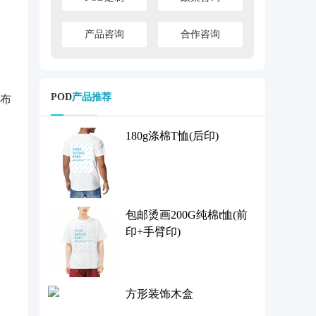
产品咨询
合作咨询
POD
产品推荐
布
180g涤棉T恤(后印)
包邮烫画200G纯棉t恤(前
印+手臂印)
方形装饰木盒