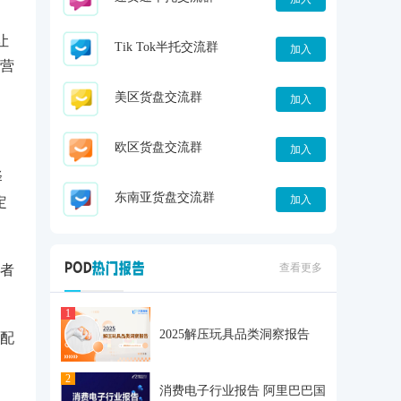
让
Tik Tok半托交流群
加入
营
美区货盘交流群
加入
欧区货盘交流群
加入
择
东南亚货盘交流群
加入
定
查看更多
者
1
2025解压玩具品类洞察报告
配
2
消费电子行业报告 阿里巴巴国