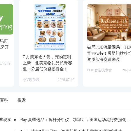
无代码页
破局POD流量困局！TE
无需开
官方扶持！母婴门牌挂
7 月美东仓大促，宠物定制
资质蓝海赛道来袭！
上新｜北美宠物礼品长青赛
6-07-23
道，分层低价轻松掘金！
POD智造技术官
2026-
小V聊跨境
2026-07-10
百科
搜索
哪些现实
eBay 夏季选品：挥杆分析仪、功率计，美国运动流行数据化消费