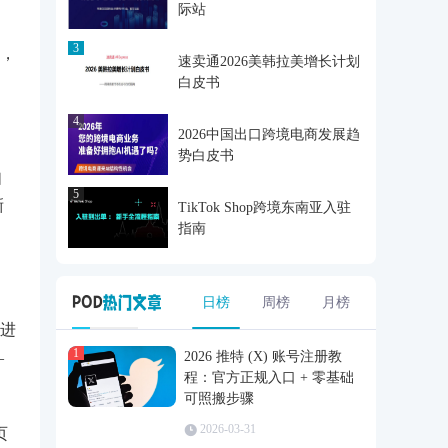
际站
3
，
速卖通2026美韩拉美增长计划
白皮书
4
2026中国出口跨境电商发展趋
势白皮书
如
5
晰
TikTok Shop跨境东南亚入驻
指南
日榜
周榜
月榜
进
1
—
2026 推特 (X) 账号注册教
程：官方正规入口 + 零基础
可照搬步骤
2026-03-31
页