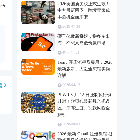
2
成
2026美国新关税正式生效！
中方最新回应，跨境卖家成
本危机全面来袭
2026-07-24
3
砸千亿做新拼姆，拼多多出
海，不想只靠低价赢市场
昨天 14:21
4
Temu 开店流程及费用：2026
最新版新手入驻全流程实操
详解
篇
2026-04-12
5
PPWR 8 月 12 日强制执行倒
计时！欧盟包装新规合规误
区、库存过渡、罚款风险全
解析
2026-08-03
6
2026 最新 Gmail 注册教程 谷