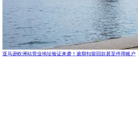
亚马逊欧洲站营业地址验证来袭！逾期扣留回款甚至停用账户