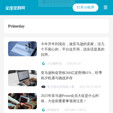
服务器内部错误
☰
打开小程序
Primeday
今年开年到现在，做亚马逊的卖家，没几
个不闹心的，平台这开局，说实话是真的
拉胯。
小Q聊跨境
2026-03-18
亚马逊秋促营收266亿逆势增61%，旺季
前夕机遇与挑战并存
亚马逊运营指南小夏
2025-10-15 09:23
2025年亚马逊Prime会员大促是什么时
候，大促前重要事项请注意！
跨境助手
2025-09-17 08:32