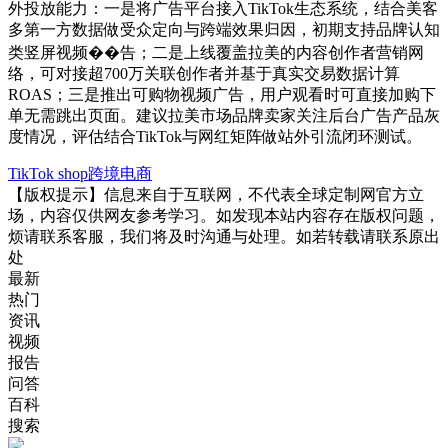
外投放能力：一是将广告平台接入TikTok生态系统，结合美客
多第一方数据做受众定向与跨端效果归因，初期支持品牌认知
类竖屏视频��告；二是上线覆盖拉美的内容创作者营销网
络，可对接超700万关联创作者并基于真实交易数据计算
ROAS；三是推出可购物视频广告，用户观看时可直接加购下
单无需跳出页面。建议拉美市场品牌卖家关注后台广告产品灰
度情况，评估结合TikTok与网红矩阵做站外引流闭环测试。
TikTok shop
跨境电商
【版权提示】信息来自于互联网，不代表全球定制网官方立
场，内容仅供网友参考学习。如发现本站内容存在版权问题，
烦请联系客服，我们将及时沟通与处理。如若转载请联系原出
处
最新
热门
资讯
视频
报告
问答
百科
搜索