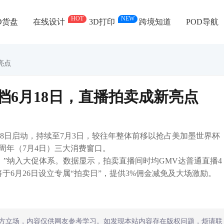
HOT
NEW
D货盘
在线设计
3D打印
跨境知道
POD导航
新亮点
促定档6月18日，直播拍卖成新亮点
时间6月18日启动，持续至7月3日，较往年整体前移以抢占美加墨世界杯
0周年（7月4日）三大消费窗口。
ion）”纳入大促体系。数据显示，拍卖直播间时均GMV达普通直播4
于6月26日设立专属“拍卖日”，提供3%佣金减免及大场激励。
方立场，内容仅供网友参考学习。如发现本站内容存在版权问题，烦请联