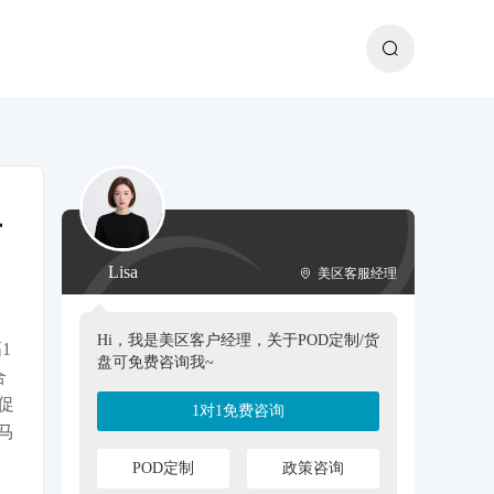
生
Lisa
美区客服经理
Hi，我是美区客户经理，关于POD定制/货
1
盘可免费咨询我~
合
促
1对1免费咨询
马
POD定制
政策咨询