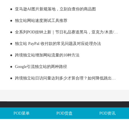
亚马逊AI图片新规落地，立刻自查你的商品图
独立站网站速度测试工具推荐
全系列POD挂钟上新｜节日礼品赛道黑马，亚克力/木质/铁艺/ 玻璃挂钟选品全解析！
独立站 PayPal 收付款的常见问题及对应处理办法
跨境独立站增加网站流量的10种方法
Google引流独立站的两种路径
跨境独立站日访问量达到多少才算合理？如何降低跳出率？
Copyright @全球定制网All Rights Reserved. 闽ICP备2025106563号
POD菜单
POD货盘
POD资讯