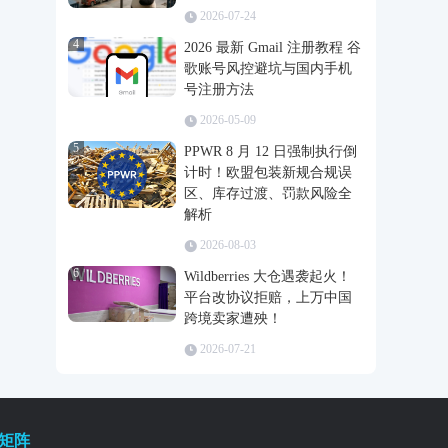
2026-07-24
4
2026 最新 Gmail 注册教程 谷
歌账号风控避坑与国内手机
号注册方法
2026-05-09
5
PPWR 8 月 12 日强制执行倒
计时！欧盟包装新规合规误
区、库存过渡、罚款风险全
解析
2026-08-03
6
Wildberries 大仓遇袭起火！
平台改协议拒赔，上万中国
跨境卖家遭殃！
2026-07-21
矩阵