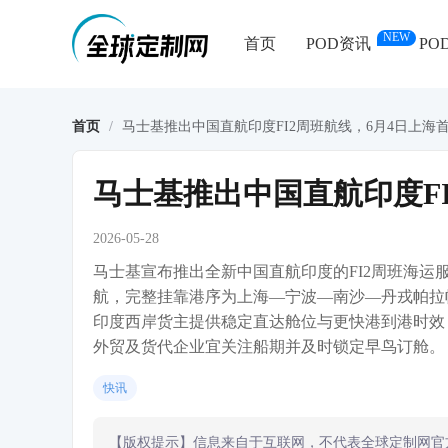
NEW
首页
POD资讯
PO
首页
/
马士基推出中国直航印度FI2周班航线，6月4日上海
马士基推出中国直航印度FI
2026-05-28
马士基宣布推出全新中国直航印度的FI2周班海运服
航，完整挂靠港序为上海—宁波—南沙—丹戎帕拉
印度西岸货主提供稳定直达舱位与更快港到港时效
外贸及货代企业宜关注船期并及时锁定早鸟订舱。
快讯
【版权提示】信息来自于互联网，不代表全球定制网官