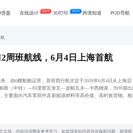
HOT
NEW
D货盘
在线设计
3D打印
跨境知道
POD导航
首航
2周班航线，6月4日上海首航
务，由6艘船舶运营，首班西行航次定于2026年6月4日从上海启
帕斯（中转）—印度那瓦舍瓦—皮帕瓦夫—卡西姆港，为中国出
，主要面向汽车零部件及新能源材料等高价值、高时效货物。相
方立场，内容仅供网友参考学习。如发现本站内容存在版权问题，烦请联