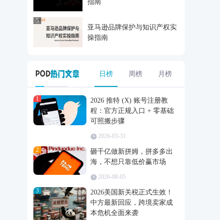
指南
5
亚马逊品牌保护与知识产权实
操指南
日榜
周榜
月榜
1
2026 推特 (X) 账号注册教
程：官方正规入口 + 零基础
可照搬步骤
2026-03-31
2
砸千亿做新拼姆，拼多多出
海，不想只靠低价赢市场
2026-08-05
3
2026美国新关税正式生效！
中方最新回应，跨境卖家成
本危机全面来袭