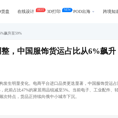
HOT
NEW
D货盘
在线设计
3D打印
POD出海
跨境知
%飙升至59%
整，中国服饰货运占比从6%飙升
结构发生明显变化。电商平台进口品类更迭显著，中国服饰货运占
0%，此前占比47%的家居用品锐减至5%。当前电子、工业配件、
频次特点，货品正持续向俄中小城市下沉。