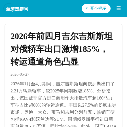
☰
打开小程序
2026年前四月吉尔吉斯斯坦
对俄轿车出口激增185%，
转运通道角色凸显
2026-05-27
2026年1月至4月期间，吉尔吉斯斯坦向俄罗斯出口了
2.21万辆新轿车，较2025年同期激增185%。分析指
出，该国被非官方进口商用作大排量汽车超160马力
车型占比超80%的转运通道。丰田以27.5%的份额主导
市场，奥迪、大众、宝马和吉利分列前五，热销车型
包括RAV4和汉兰达等SUV。同期俄罗斯平行进口新
车总量达5.35万辆，同比增长94%。此外，国产LADA