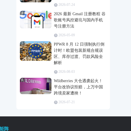
2026-07-24
4
2026 最新 Gmail 注册教程 谷
歌账号风控避坑与国内手机
号注册方法
2026-05-09
5
PPWR 8 月 12 日强制执行倒
计时！欧盟包装新规合规误
区、库存过渡、罚款风险全
解析
2026-08-03
6
Wildberries 大仓遇袭起火！
平台改协议拒赔，上万中国
跨境卖家遭殃！
2026-07-21
矩阵