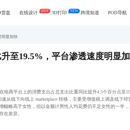
HOT
NEW
D货盘
在线设计
3D打印
跨境知道
POD导航
度明显加快
升至19.5%，平台渗透速度明显加
斯居民在电商平台上的消费支出占总支出比重同比提升4.5个百分点至19
从线下向线上 marketplace 转移，主要受增值税上调及线下经
增幅略高于女性，但以金额计男性人均花费仍不足女性的一半，
存在差异。