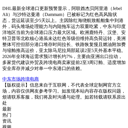
DHL最新全球港口更新预警显示，阿联酋杰贝阿里港（Jebel
Ali）与沙特达曼港（Dammam）已被标记为红色高风险状
态，货运延误至少5天以上。主因除红海绕航致船舶集中到港
外，码头堆场处理能力与内陆拖车运力双重吃紧，中东与印度
洋地区当前为全球港口压力最大区域。欧洲鹿特丹、汉堡、安
特卫普等北欧核心港虽未达红色等级但维持高负荷运转，美洲
整体可控但部分港口堆存时间拉长、铁路恢复慢且燃油附加费
与缩舱推高运价，亚太除马尼拉局部延误2至5天外基本平稳。
2026年全球海运需求预计增长约7%，主要由亚洲出口拉动，
多家货代建议外贸及跨境电商卖家提前2至3周订舱、适度增加
安全库存并减少对单一中东港口的依赖。
中东市场
跨境电商
【版权提示】信息来自于互联网，不代表全球定制网官方立
场，内容仅供网友参考学习。如发现本站内容存在版权问题，
烦请联系客服，我们将及时沟通与处理。如若转载请联系原出
处
最新
热门
资讯
视频