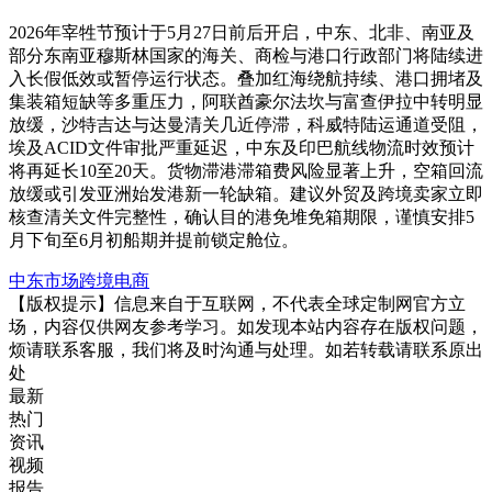
2026年宰牲节预计于5月27日前后开启，中东、北非、南亚及
部分东南亚穆斯林国家的海关、商检与港口行政部门将陆续进
入长假低效或暂停运行状态。叠加红海绕航持续、港口拥堵及
集装箱短缺等多重压力，阿联酋豪尔法坎与富查伊拉中转明显
放缓，沙特吉达与达曼清关几近停滞，科威特陆运通道受阻，
埃及ACID文件审批严重延迟，中东及印巴航线物流时效预计
将再延长10至20天。货物滞港滞箱费风险显著上升，空箱回流
放缓或引发亚洲始发港新一轮缺箱。建议外贸及跨境卖家立即
核查清关文件完整性，确认目的港免堆免箱期限，谨慎安排5
月下旬至6月初船期并提前锁定舱位。
中东市场
跨境电商
【版权提示】信息来自于互联网，不代表全球定制网官方立
场，内容仅供网友参考学习。如发现本站内容存在版权问题，
烦请联系客服，我们将及时沟通与处理。如若转载请联系原出
处
最新
热门
资讯
视频
报告