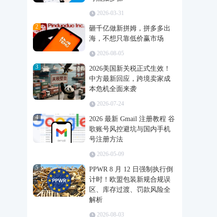
2026-03-31
2
砸千亿做新拼姆，拼多多出
海，不想只靠低价赢市场
2026-08-05
3
2026美国新关税正式生效！
中方最新回应，跨境卖家成
本危机全面来袭
2026-07-24
4
2026 最新 Gmail 注册教程 谷
歌账号风控避坑与国内手机
号注册方法
2026-05-09
5
PPWR 8 月 12 日强制执行倒
计时！欧盟包装新规合规误
区、库存过渡、罚款风险全
解析
2026-08-03