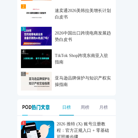
2
速卖通2026美韩拉美增长计划
白皮书
3
2026中国出口跨境电商发展趋
势白皮书
4
TikTok Shop跨境东南亚入驻
指南
5
亚马逊品牌保护与知识产权实
操指南
日榜
周榜
月榜
1
2026 推特 (X) 账号注册教
程：官方正规入口 + 零基础
可照搬步骤