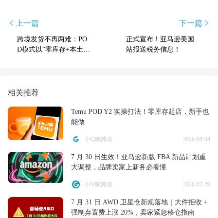
上一篇
下一篇
跨境发货不再两难：PO
正式宣布！亚马逊美国
D模式以“零库存+本土时
站报送税务信息！
效”破局
相关推荐
Temu POD Y2 实操打法！零库存起店，新手也
能做
小Q聊跨境
2026-08-04
7 月 30 日生效！亚马逊新版 FBA 新品计划重
大调整，品牌卖家上新务必看懂
小V聊跨境
2026-07-29
7 月 31 日 AWD 卫星仓新规落地｜大件拒收 +
强制弃置费上涨 20%，卖家紧急移仓指南