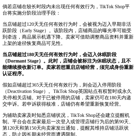
倘若店铺在较长时段内未出现任何有效行为，TikTok Shop平
台将实施分阶段治理手段：
当店铺超过120天无任何有效行为时，会被视为迈入早期非活
跃阶段（Early Stage）。该阶段内，店铺商品的曝光率可能受
到牵连，商品展示机遇下降。卖家可借助调整商品资料并重新
上架的途径恢复商品可见性。
当店铺超过180天无任何有效行为时，会迈入休眠阶段
（Dormant Stage）。此时，店铺会被标注为休眠状态，且不
能继续接收新订单。卖家若想重启店铺经营，须完成身份重新
认证程序。
假如店铺超过365天无任何有效行为，则会迈入停用阶段
（Deactivation Stage）。TikTok Shop英国站点有权暂时或永久
关停相关店铺。对于已被停用的店铺，卖家仍可在180天内递
交申诉。若申诉获得核准，店铺仍有希望重新恢复经营。
为辅助卖家及时知悉店铺状况，TikTok Shop还会建立提醒机
制。平台会在卖家最后一次登入或管理店铺行为后的第90天、
第120天和第150天向卖家发出通知，提醒其维持店铺活跃状
态，防止因长期未经营而遭遇限制。