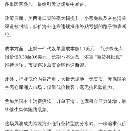
多重因素叠加，最终引发这场集中暴雷。
政策层面，美西港口查验率大幅提升，小额免税及灰色清关
渠道被封堵，低价海外仓靠违规操作补贴亏损的路子彻底断
绝。
成本方面，正规一件代发单量成本超1.1美元，而涉事仓库
报价仅0.38至0.6美元，长期亏本运营，依靠 “新货补旧账”
维持运转，市场遇冷后资金链迅速断裂。
此外，行业低价内卷严重，大批无场地、无资质、无保障的
空壳仓库涌入市场，仅靠低价揽客，毫无抗风险能力。
叠加美国本土消费疲软、订单下滑，仓库租金压力陡增，最
终催生集体跑路乱象。
这场风波成为跨境海外仓行业转型的分水岭。一味追求低价