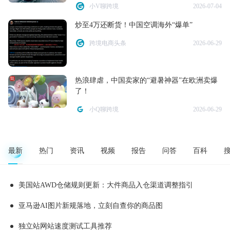
小V聊跨境
2026-07-04
炒至4万还断货！中国空调海外“爆单”
跨境电商头条
2026-06-29
热浪肆虐，中国卖家的“避暑神器”在欧洲卖爆
了！
小Q聊跨境
2026-06-29
最新
热门
资讯
视频
报告
问答
百科
美国站AWD仓储规则更新：大件商品入仓渠道调整指引
亚马逊AI图片新规落地，立刻自查你的商品图
独立站网站速度测试工具推荐