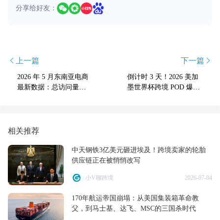
分享给好友：
上一篇
下一篇
2026 年 5 月东南亚电商
倒计时 3 天！2026 美加
最新数据：总访问量涨
墨世界杯跨境 POD 爆单
1.7%，Shopee 印尼 6.7%
全攻略：零侵权选品 +
领跑，Lazada 下跌
最后 3 天实操
相关推荐
中天钢铁3亿美元砸进埃及！跨境卖家的轮胎
供应链正在被悄悄改写
小V聊跨境
2026-07-04
170年航运帝国崩塌：从美国集装箱革命教
父，到马士基、达飞、MSC的三国杀时代