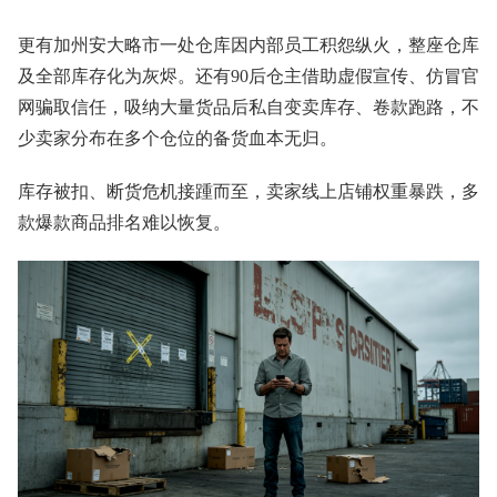
更有加州安大略市一处仓库因内部员工积怨纵火，整座仓库
及全部库存化为灰烬。还有90后仓主借助虚假宣传、仿冒官
网骗取信任，吸纳大量货品后私自变卖库存、卷款跑路，不
少卖家分布在多个仓位的备货血本无归。
库存被扣、断货危机接踵而至，卖家线上店铺权重暴跌，多
款爆款商品排名难以恢复。