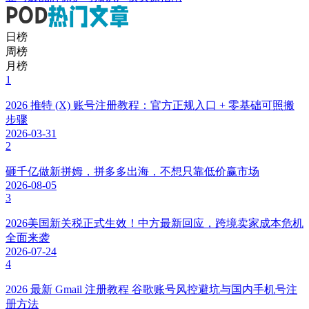
亚马逊欧洲站营业地址验证来袭！逾期扣留回款甚至停用账户
小Q聊跨境
昨天 11:42
最新
热门
资讯
视频
报告
问答
百科
搜索
暂无数据
小Q聊跨境
已认证