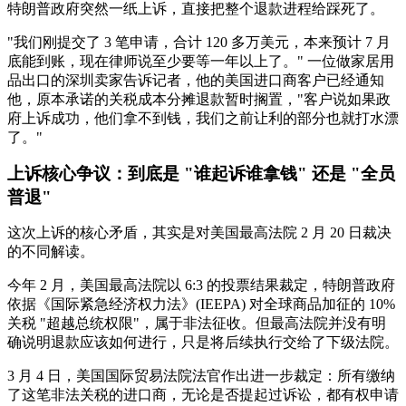
特朗普政府突然一纸上诉，直接把整个退款进程给踩死了。
"我们刚提交了 3 笔申请，合计 120 多万美元，本来预计 7 月
底能到账，现在律师说至少要等一年以上了。" 一位做家居用
品出口的深圳卖家告诉记者，他的美国进口商客户已经通知
他，原本承诺的关税成本分摊退款暂时搁置，"客户说如果政
府上诉成功，他们拿不到钱，我们之前让利的部分也就打水漂
了。"
上诉核心争议：到底是 "谁起诉谁拿钱" 还是 "全员
普退"
这次上诉的核心矛盾，其实是对美国最高法院 2 月 20 日裁决
的不同解读。
今年 2 月，美国最高法院以 6:3 的投票结果裁定，特朗普政府
依据《国际紧急经济权力法》(IEEPA) 对全球商品加征的 10%
关税 "超越总统权限"，属于非法征收。但最高法院并没有明
确说明退款应该如何进行，只是将后续执行交给了下级法院。
3 月 4 日，美国国际贸易法院法官作出进一步裁定：所有缴纳
了这笔非法关税的进口商，无论是否提起过诉讼，都有权申请