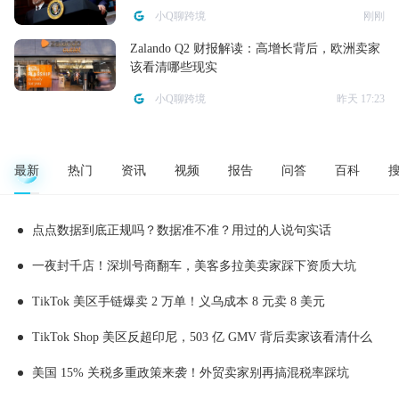
小Q聊跨境
刚刚
Zalando Q2 财报解读：高增长背后，欧洲卖家
该看清哪些现实
小Q聊跨境
昨天 17:23
最新
热门
资讯
视频
报告
问答
百科
点点数据到底正规吗？数据准不准？用过的人说句实话
一夜封千店！深圳号商翻车，美客多拉美卖家踩下资质大坑
TikTok 美区手链爆卖 2 万单！义乌成本 8 元卖 8 美元
TikTok Shop 美区反超印尼，503 亿 GMV 背后卖家该看清什么
美国 15% 关税多重政策来袭！外贸卖家别再搞混税率踩坑