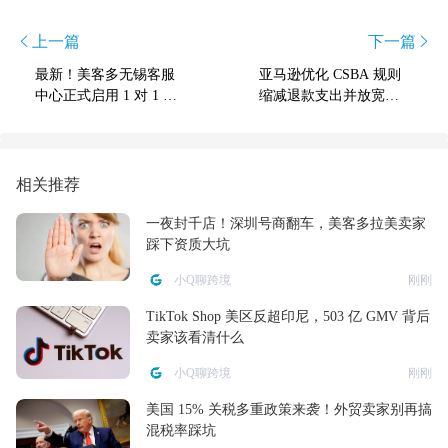
上一篇
下一篇
最新！美客多无锡客服
亚马逊优化 CSBA 规则
中心正式启用 1 对 1 中
缩减退款支出并放宽免
文服务终结跨境沟通噩
费门槛
梦！
相关推荐
一夜封千店！深圳号商翻车，美客多拉美卖家
踩下资质大坑
小Q聊跨境
刚刚
TikTok Shop 美区反超印尼，503 亿 GMV 背后
卖家该看清什么
小Q聊跨境
刚刚
美国 15% 关税多重政策来袭！外贸卖家别再搞
混税率踩坑