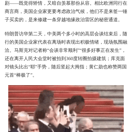
剧——既觉得矫情，又暗自羡慕那份从容。相比欧洲同行在
商言商，美国企业家更要考虑政治气候，他们不是来签一锤
子买卖的，是来修建一条穿越地缘政治雷区的秘密通道。
特朗普访华第二天，中美两个多小时的高层会谈结束后，随
行的美国企业家代表在离场时表现出积极情绪，现场氛围融
洽。马斯克‌对记者称“会谈非常顺利”“‌很多好事正在发生‌”，
还在离开人民大会堂时被拍到360度转圈拍摄建筑；库克‌面
对镜头比出“耶”手势，随后竖起大拇指；黄仁勋‌也称赞两国
元首“棒极了”。