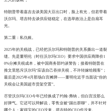
特朗普带着嘉吉去谈美国大豆出口时，脸上有光，但若带着
沃尔玛、塔吉特去谈供应链稳定，在选举政治上是自扇耳
光。
第二重：私仇账。
2025年的关税战，已经把沃尔玛和特朗普的关系撕出一道裂
缝。先是董明伦（时任沃尔玛CEO）要求中国供应商降价1
0%分摊关税成本，被中国商务部约谈警告；接着特朗普在
推文里怒斥沃尔玛“应该自己吞掉关税，不许转嫁给顾客”；
最后是2025年4月那场白宫摊牌——董明伦近乎当面说“你的
关税会让美国超市货架空置”。
尽管沃尔玛CEO今年已经换成了约翰·弗纳，但白宫没那么
好脾气。它还可以辩解说，零售业被“踢出群聊”，并不针对
哪个人；家得宝的CEO没来，塔吉特的CEO也没来。