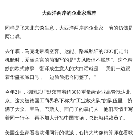
大西洋两岸的企业家温差
同样是飞来北京谈生意，大西洋两岸的企业家，演的仿佛是
两出戏。
去年底，马克龙带着空客、达能、路威酩轩的CEO们走出
机舱时，爱丽舍宫的简报写的是“去风险但不脱钩”。这个精
妙的欧式修辞，翻译成生意人的大白话就是：“我们一边跟
着华盛顿喊口号，一边偷偷把合同签了。”
今年2月，德国总理默茨带着约30位重量级企业高管抵达北
京。这支被德国工商界私下称为“工业救火队”的队伍里，挤
满了大众、宝马、巴斯夫、西门子的掌门人，他们表情里写
着同一行字：再不加大开拓中国市场，总部就得裁员了。
美国企业家看着欧洲同行的做派，心情大约像精算师在看歌