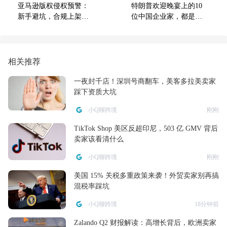
亚马逊版权侵权预警：
特朗普欢迎晚宴上的10
新手避坑，合规上架不
位中国企业家，都是什
踩雷
么来头？
相关推荐
一夜封千店！深圳号商翻车，美客多拉美卖家
踩下资质大坑
小Q聊跨境
刚刚
TikTok Shop 美区反超印尼，503 亿 GMV 背后
卖家该看清什么
小Q聊跨境
刚刚
美国 15% 关税多重政策来袭！外贸卖家别再搞
混税率踩坑
小Q聊跨境
18分钟前
Zalando Q2 财报解读：高增长背后，欧洲卖家