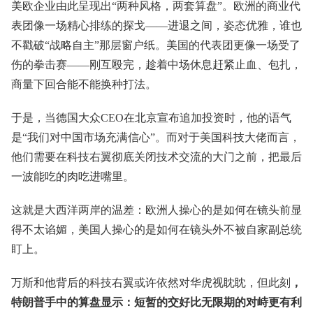
美欧企业由此呈现出“两种风格，两套算盘”。欧洲的商业代
表团像一场精心排练的探戈——进退之间，姿态优雅，谁也
不戳破“战略自主”那层窗户纸。美国的代表团更像一场受了
伤的拳击赛——刚互殴完，趁着中场休息赶紧止血、包扎，
商量下回合能不能换种打法。
于是，当德国大众CEO在北京宣布追加投资时，他的语气
是“我们对中国市场充满信心”。而对于美国科技大佬而言，
他们需要在科技右翼彻底关闭技术交流的大门之前，把最后
一波能吃的肉吃进嘴里。
这就是大西洋两岸的温差：欧洲人操心的是如何在镜头前显
得不太谄媚，美国人操心的是如何在镜头外不被自家副总统
盯上。
万斯和他背后的科技右翼或许依然对华虎视眈眈，但此刻
，
特朗普手中的算盘显示：短暂的交好比无限期的对峙更有利