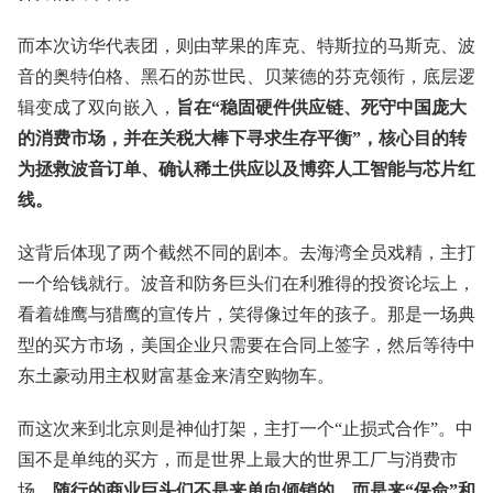
而本次访华代表团，则由苹果的库克、特斯拉的马斯克、波
音的奥特伯格、黑石的苏世民、贝莱德的芬克领衔，底层逻
辑变成了双向嵌入，
旨在“稳固硬件供应链、死守中国庞大
的消费市场，并在关税大棒下寻求生存平衡”，核心目的转
为拯救波音订单、确认稀土供应以及博弈人工智能与芯片红
线。
这背后体现了两个截然不同的剧本。去海湾全员戏精，主打
一个给钱就行。波音和防务巨头们在利雅得的投资论坛上，
看着雄鹰与猎鹰的宣传片，笑得像过年的孩子。那是一场典
型的买方市场，美国企业只需要在合同上签字，然后等待中
东土豪动用主权财富基金来清空购物车。
而这次来到北京则是神仙打架，主打一个“止损式合作”。中
国不是单纯的买方，而是世界上最大的世界工厂与消费市
场。
随行的商业巨头们不是来单向倾销的，而是来“保命”和