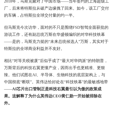
2018年，马斯克赌对了中国市场——当年签约的上海超级工
厂，后来将特斯拉从破产边缘拽了回来。如今，该工厂交付
的车辆，占特斯拉全球交付量的约一半。
但马斯克今次访华，面对的不只是围绕FSD智驾全面获批的
游说工作，还有副总统万斯在华盛顿编织的对华科技铁幕
——是的，马斯克力挺的“未来总统候选人”万斯，其实对于
特斯拉的全球商业利益并不友好。
相比“对等关税被废”后似乎成了“最大对华鸽派”的特朗普，
万斯背后的科技右翼更懂产业，因而出手也更精准、更狠
辣。他们试图在AI、半导体、生物科技的底层架构上，与
中国彻底“断联”。英伟达恰好处在“科技铁幕”的最敏感地带
——
AI芯片出口管制正是科技右翼最引以为傲的政策成
果。这解释了为什么英伟达CEO黄仁勋一开始被排除在
外。