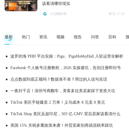
该看清哪些现实
小Q聊跨境
昨天 17:23
最新
热门
资讯
视频
报告
问答
百科
波罗的海 PHH 平台实操：Pigu、PiguHobbyHall 入驻运营全解析
Facebook 个人账号注册教程，2026 实操避坑，告别注册即封号
点点数据到底正规吗？数据准不准？用过的人说句实话
一夜封千店！深圳号商翻车，美客多拉美卖家踩下资质大坑
TikTok 美区手链爆卖 2 万单！义乌成本 8 元卖 8 美元
TikTok Shop 美区反超印尼，503 亿 GMV 背后卖家该看清什么
美国 15% 关税多重政策来袭！外贸卖家别再搞混税率踩坑