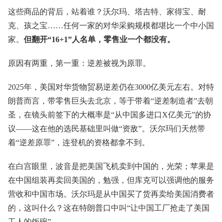
这些商品的背后，站着谁？沃尔玛、塔吉特、家得宝、耐
克、孩之宝……任何一家的对华采购规模都堪比一个中小国
家。
但翻开“16+1”人名单，零售业一个都没有。
原因有两重，第一重：逆差被视为原罪。
2025年，美国对华货物贸易逆差仍在3000亿美元左右。对特
朗普而言，带零售巨头去北京，等于带着“逆差制造者”去朝
圣，在镜头前签下的大概率是“从中国多进口X亿美元”的协
议——这在他的选民基础里叫做“资敌”。沃尔玛们天然带
着“逆差原罪”，连登机的资格都拿不到。
在白宫眼里，波音是把美国飞机卖到中国的，光荣；苹果是
在中国组装再卖回美国的，勉强，但库克可以强调他的服务
营收和中国市场。沃尔玛是从中国买了货再卖给美国消费者
的，这叫什么？这在特朗普口中叫“让中国工厂抢走了美国
工人的饭碗”。