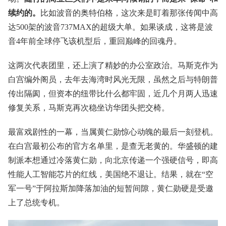
续约的。
比如波音的奥特伯格，这次来是盯着那张传闻中高
达500架的波音737MAX的超级大单。如果谈成，这将是波
音4年前全球停飞该机型后，重回巅峰的回魂丹。
这两次代表团里，还上演了精妙的办公室政治。马斯克作为
白宫编外阁员，去年去海湾时风光无限，虽然之后与特朗普
传出隔阂，但资本的纽带比什么都牢固，近几个月两人迅速
修复关系，马斯克再次稳坐访华团头把交椅。
最富戏剧性的一幕，当属黄仁勋惊心动魄的最后一刻登机。
在白宫最初公布的官方名单里，是查无老黄的。华盛顿的建
制派本想通过冷落黄仁勋，向北京传递一个强硬信号，即高
性能人工智能芯片的红线，美国绝不退让。结果，就在“空
军一号”于阿拉斯加降落加油的短暂间隙，黄仁勋硬是受邀
上了总统专机。