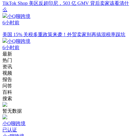
一夜封千店！深圳号商翻车，美客多拉美卖家踩下资质大坑
小Q聊跨境
5小时前