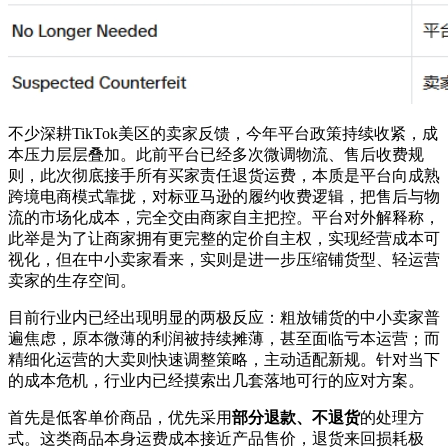
不少深耕TikTok美区的卖家反馈，今年平台政策持续收紧，成
本压力层层叠加。此前平台已经多次微调物流、售后收费规
则，此次彻底接手所有买家责任退货运费，本质是平台向成熟
跨境电商模式靠拢，对标亚马逊的履约收费逻辑，把售后与物
流的市场化成本，完全交由商家自主把控。平台对外解释称，
此举是为了让商家拥有更完整的定价自主权，实现经营成本可
视化，但在中小卖家看来，实则是进一步压缩铺货型、轻运营
卖家的生存空间。
目前行业内已经出现明显的两极反应：粗放铺货的中小卖家普
遍焦虑，原本微薄的利润被持续摊薄，甚至面临亏本运营；而
精细化运营的大卖则快速调整策略，主动适配新规。针对当下
的成本危机，行业内已经摸索出几套落地可行的应对方案。
首先是低客单价商品，优先采用
部分退款、不退货
的处理方
式。这类商品本身运费成本接近产品售价，退货来回损耗极