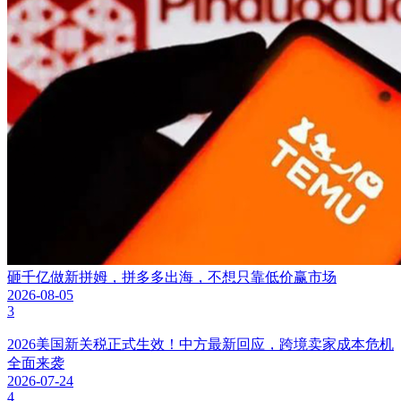
美国 15% 关税多重政策来袭！外贸卖家别再搞混税率踩坑
小Q聊跨境
6小时前
最新
热门
资讯
视频
报告
问答
百科
搜索
暂无数据
小Q聊跨境