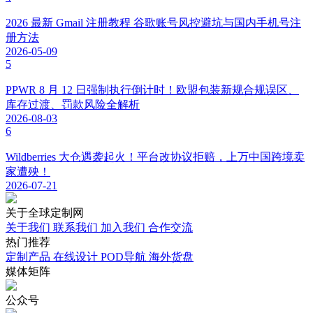
已认证
小q聊跨境
0
粉丝数
0
文章数
最近文章
波罗的海 PHH 平台实操：Pigu、PiguHobbyHall 入驻运营全解
析
Facebook 个人账号注册教程，2026 实操避坑，告别注册即封
号
点点数据到底正规吗？数据准不准？用过的人说句实话
关注
Lisa