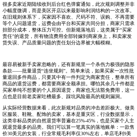
很多卖家近期陆续收到后台红色弹窗通知，此次规则调整并非
小幅度微调，而是美区开店以来最影响利润结构的一次改革。
在旧规则体系下，买家因不喜欢、尺码不符、误购、不再需要
等个人问题退货，运费会由平台和买家共同分担，商家只需承
担部分成本，整体压力可控。但新规落地后，这类属于“买家
责任”的退货，所有物流费用全部转嫁到商家身上，和卖家发
货失误、产品质量问题的责任划分边界被大幅模糊。
最容易被新手卖家忽略的，还有新规里一个杀伤力极强的隐形
条款——批量退货“连坐规则”。简单来说，如果买家一次性批
量退回多件商品，只要其中有一件判定为商家责任，整单所有
商品的退货运费，都需要商家全额承担。哪怕其余几十件都是
买家单纯不想要的个人原因退货，商家也无法豁免费用，这一
点也是目前老卖家吐槽最多、踩坑风险最高的规则漏洞。
从实际经营数据来看，此次新规对品类的冲击差距极大。做美
区服装、鞋靴、配饰的卖家，基本是重灾区，行业数据显示，
这类非标品类的自然退货率普遍在25%-45%，也是买家个人主
观退货最多的品类。我们可以算一笔真实的落地账单：一款售
价30美元的女装，行业常规毛利率仅30%左右，单店毛利9美