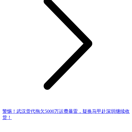
警惕！武汉货代拖欠5000万运费暴雷，疑换马甲赴深圳继续收
货！