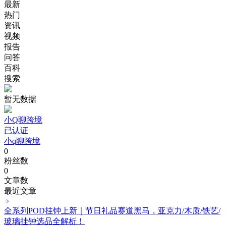
最新
热门
资讯
视频
报告
问答
百科
搜索
暂无数据
小Q聊跨境
已认证
小q聊跨境
0
粉丝数
0
文章数
最近文章
全系列POD挂钟上新｜节日礼品赛道黑马，亚克力/木质/铁艺/
玻璃挂钟选品全解析！