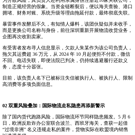
为分散风险，其负责人还利用亲属身份注册近10家关联公司，
制造正规经营的假象。当资金链断裂后，便以海关查验、港口
拥堵、财务对账、系统升级等理由拖延付款，最终彻底失联。
暴雷事件发酵后不久，有知情人爆料，该团伙疑似并未收手，
而是更换公司名称与身份，前往深圳重新开展物流收货业务，
企图再次收割卖家。
有受害者发布寻人信息显示，欠款人朱某作为该公司负责人，
拖欠其运费超 36 万元，从 2024 年 10 月起便拒不付款，微信
不回、电话失联，即便法院已判决，仍持续逃避履行还款义
务，态度十分嚣张。
目前，该负责人名下已被标注失信被执行人、被执行人、限制
高消费等多项负面信息。
02 双重风险叠加：国际物流走私隐患再添新警示
除了国内货代跑路风险，国际物流环节同样隐患频发。5 月 6
日，欧洲反欺诈办公室联合波兰、西班牙海关，查获一起借
“过境非洲” 名义违规走私的案件，货物实际在欧盟境内销售