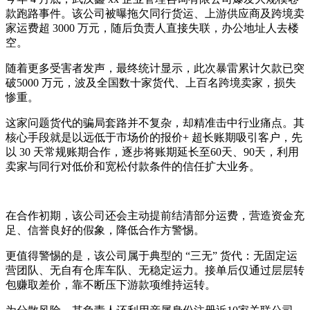
款跑路事件。该公司被曝拖欠同行货运、上游供应商及跨境卖
家运费超 3000 万元，随后负责人直接失联，办公地址人去楼
空。
随着更多受害者发声，最终统计显示，此次暴雷累计欠款已突
破5000 万元，波及全国数十家货代、上百名跨境卖家，损失
惨重。
这家问题货代的骗局套路并不复杂，却精准击中行业痛点。其
核心手段就是以远低于市场价的报价+ 超长账期吸引客户，先
以 30 天常规账期合作，逐步将账期延长至60天、90天，利用
卖家与同行对低价和宽松付款条件的信任扩大业务。
在合作初期，该公司还会主动提前结清部分运费，营造资金充
足、信誉良好的假象，降低合作方警惕。
更值得警惕的是，该公司属于典型的 “三无” 货代：无固定运
营团队、无自有仓库车队、无稳定运力。接单后仅通过层层转
包赚取差价，靠不断压下游款项维持运转。