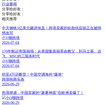
行业要闻
分享给好友：
分享给好友：
相关推荐
中天钢铁3亿美元砸进埃及！跨境卖家的轮胎供应链正在被悄
悄改写
小V聊跨境
2026-07-04
170年航运帝国崩塌：从美国集装箱革命教父，到马士基、达
飞、MSC的三国杀时代
小V聊跨境
2026-07-04
炒至4万还断货！中国空调海外“爆单”
跨境电商头条
2026-06-29
热浪肆虐，中国卖家的“避暑神器”在欧洲卖爆了！
小Q聊跨境
2026-06-29