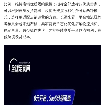
比例，维持店铺优质履约数据；指标全部达标的优质卖家，
可以根据自身发货需求，权衡免费揽收和付费补贴两种模
式，选择更适配店铺运营的方案。长远来看，平台物流履约
考核只会越来越严格，卖家需要常态化优化店铺物流指标、
稳定单量、减少操作失误，才能持续享受平台物流福利，降
低跨境发货成本。