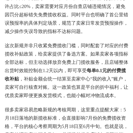
许占比≤20%，卖家需要对应月份自查店铺违规情况，避免
因罚分超标错失免费揽收权益。同时平台也明确了首公里错
误预报率的具体判定场景，规范了卖家日常发货预报操作，
减少操作失误导致的指标不达标问题。
这次新规并非只收紧免费揽收门槛，同时配套了对应的付费
揽收补贴政策，给卖家提供了备选方案。如果卖家各项指标
全部达标，但主动选择放弃免费上门揽收服务，且店铺整体
出货时效能控制在1.2天以内，即可享受
每单0.1元的付费揽
收补贴
，补贴金额会统一结算至卖家中心“我的收入”账户，
卖家可自行核查对账。这一政策也算是平台的折中福利，让
优质卖家即便更换发货模式，也能小幅对冲物流成本。
很多卖家容易忽略新规的考核周期，这里重点提醒大家：5
月18日落地的新揽收标准，会直接影响7月份的免费揽收资
格，平台的核心考察周期为5月18日至6月中旬。也就是说，