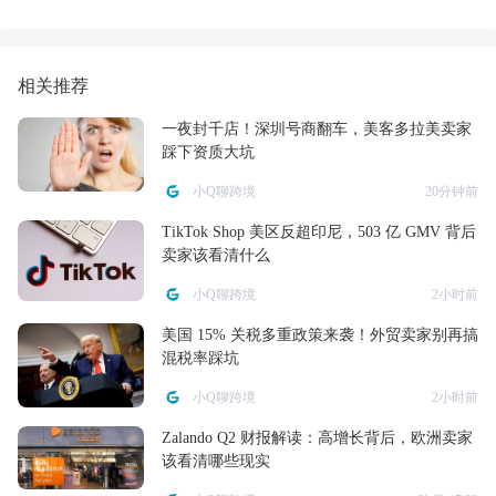
跨境卖家物流成本暴涨
增成长服务费
应对指南
相关推荐
一夜封千店！深圳号商翻车，美客多拉美卖家
踩下资质大坑
小Q聊跨境
20分钟前
TikTok Shop 美区反超印尼，503 亿 GMV 背后
卖家该看清什么
小Q聊跨境
2小时前
美国 15% 关税多重政策来袭！外贸卖家别再搞
混税率踩坑
小Q聊跨境
2小时前
Zalando Q2 财报解读：高增长背后，欧洲卖家
该看清哪些现实