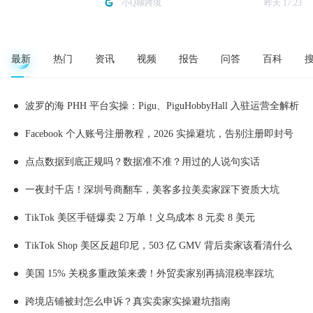
小Q聊跨境
昨天 17:23
最新
热门
资讯
视频
报告
问答
百科
波罗的海 PHH 平台实操：Pigu、PiguHobbyHall 入驻运营全解析
Facebook 个人账号注册教程，2026 实操避坑，告别注册即封号
点点数据到底正规吗？数据准不准？用过的人说句实话
一夜封千店！深圳号商翻车，美客多拉美卖家踩下资质大坑
TikTok 美区手链爆卖 2 万单！义乌成本 8 元卖 8 美元
TikTok Shop 美区反超印尼，503 亿 GMV 背后卖家该看清什么
美国 15% 关税多重政策来袭！外贸卖家别再搞混税率踩坑
跨境店铺被封怎么申诉？真实卖家实操避坑指南