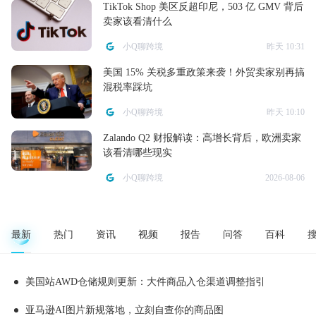
TikTok Shop 美区反超印尼，503 亿 GMV 背后
卖家该看清什么
小Q聊跨境
昨天 10:31
美国 15% 关税多重政策来袭！外贸卖家别再搞
混税率踩坑
小Q聊跨境
昨天 10:10
Zalando Q2 财报解读：高增长背后，欧洲卖家
该看清哪些现实
小Q聊跨境
2026-08-06
最新
热门
资讯
视频
报告
问答
百科
美国站AWD仓储规则更新：大件商品入仓渠道调整指引
亚马逊AI图片新规落地，立刻自查你的商品图