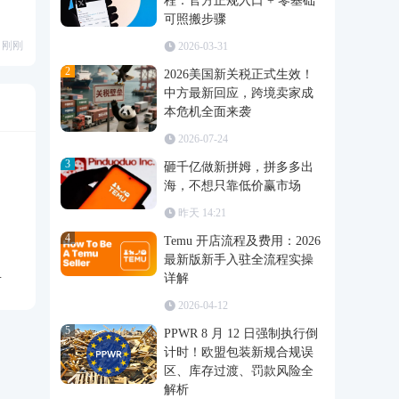
程：官方正规入口 + 零基础
可照搬步骤
刚刚
2026-03-31
2
2026美国新关税正式生效！
中方最新回应，跨境卖家成
本危机全面来袭
2026-07-24
3
砸千亿做新拼姆，拼多多出
海，不想只靠低价赢市场
昨天 14:21
4
Temu 开店流程及费用：2026
最新版新手入驻全流程实操
详解
2026-04-12
5
PPWR 8 月 12 日强制执行倒
计时！欧盟包装新规合规误
区、库存过渡、罚款风险全
解析