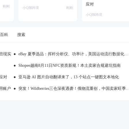
应对
刚刚
小Q聊跨境
刚刚
小Q聊跨境
百科
搜索
哪些现实
eBay 夏季选品：挥杆分析仪、功率计，美国运动流行数据化消费
Shopee越南8月11日NFC资质新规！本土卖家合规避坑指南
应对
亚马逊 AI 图片自动翻译来了，13 个站点一键图文本地化
用账户
突发！Wildberries三仓深夜遇袭！俄物流重创，中国卖家旺季备货踩雷