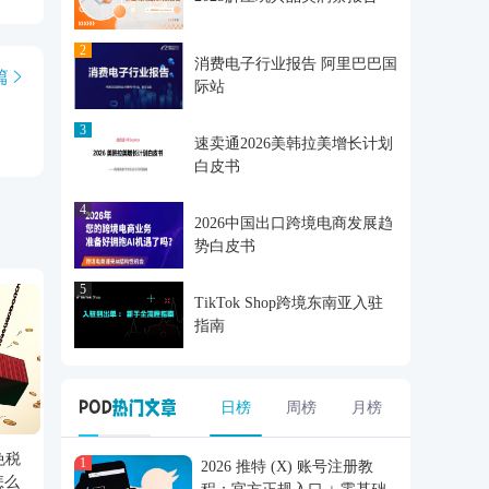
2
消费电子行业报告 阿里巴巴国
篇
际站
3
速卖通2026美韩拉美增长计划
白皮书
4
2026中国出口跨境电商发展趋
势白皮书
5
TikTok Shop跨境东南亚入驻
指南
日榜
周榜
月榜
免税
1
2026 推特 (X) 账号注册教
怎么