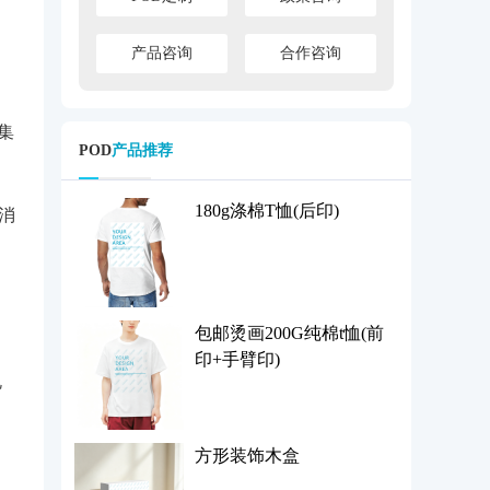
产品咨询
合作咨询
集
POD
产品推荐
180g涤棉T恤(后印)
后消
。
包邮烫画200G纯棉t恤(前
印+手臂印)
规
方形装饰木盒