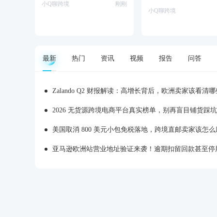
小Q聊跨境
刚刚
小Q聊跨境
最新
热门
资讯
视频
报告
问答
Zalando Q2 财报解读：高增长背后，欧洲卖家该看清
2026 无货源跨境电商平台真实榜单，别再盲目铺货踩坑
美国取消 800 美元小包免税落地，跨境直邮卖家该怎么
亚马逊欧洲站营业地址验证来袭！逾期扣留回款甚至停