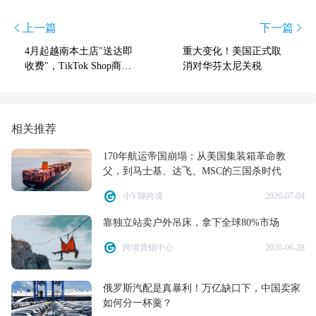
上一篇
下一篇
4月起越南本土店"送达即
重大变化！美国正式取
收费"，TikTok Shop商家
消对华芬太尼关税
成本压力悄然上升
相关推荐
170年航运帝国崩塌：从美国集装箱革命教
父，到马士基、达飞、MSC的三国杀时代
小V聊跨境
2026-07-04
靠独立站卖户外吊床，拿下全球80%市场
跨境营销中心
2026-06-28
俄罗斯汽配是真暴利！万亿缺口下，中国卖家
如何分一杯羹？