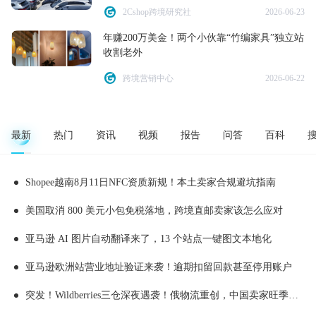
2Cshop跨境研究社
2026-06-23
年赚200万美金！两个小伙靠“竹编家具”独立站
收割老外
跨境营销中心
2026-06-22
最新
热门
资讯
视频
报告
问答
百科
Shopee越南8月11日NFC资质新规！本土卖家合规避坑指南
美国取消 800 美元小包免税落地，跨境直邮卖家该怎么应对
亚马逊 AI 图片自动翻译来了，13 个站点一键图文本地化
亚马逊欧洲站营业地址验证来袭！逾期扣留回款甚至停用账户
突发！Wildberries三仓深夜遇袭！俄物流重创，中国卖家旺季备货踩雷