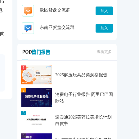
o
电
欧区货盘交流群
加入
东南亚货盘交流群
加入
向
查看更多
1
2025解压玩具品类洞察报告
2
消费电子行业报告 阿里巴巴国
际站
3
速卖通2026美韩拉美增长计划
白皮书
4