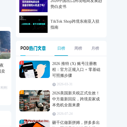
2026中国出口跨境电商发展趋
势白皮书
5
TikTok Shop跨境东南亚入驻
指南
日榜
周榜
月榜
1
2026 推特 (X) 账号注册教
深夜
程：官方正规入口 + 零基础
国卖
可照搬步骤
2026-03-31
刚刚
2
2026美国新关税正式生效！
中方最新回应，跨境卖家成
本危机全面来袭
2026-07-24
3
砸千亿做新拼姆，拼多多出