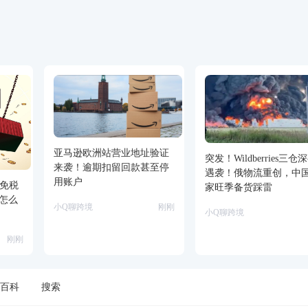
亚马逊欧洲站营业地址验证
突发！Wildberries三仓
来袭！逾期扣留回款甚至停
遇袭！俄物流重创，中
用账户
包免税
家旺季备货踩雷
怎么
小Q聊跨境
刚刚
小Q聊跨境
刚刚
百科
搜索