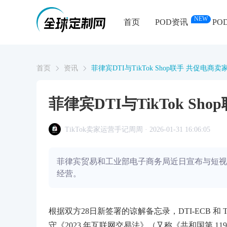
NEW
首页
POD资讯
PO
首页
资讯
菲律宾DTI与TikTok Shop联手 共促电商
菲律宾DTI与TikTok S
TikTok卖家运营手记周周 · 2026-01-31 16:06:05
菲律宾贸易和工业部电子商务局近日宣布与短视频平
经营。
根据双方28日新签署的谅解备忘录，DTI-ECB 和 
守《2023 年互联网交易法》（又称《共和国第 119