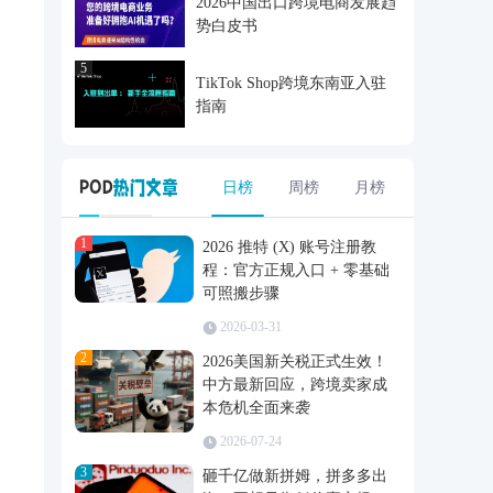
2026中国出口跨境电商发展趋
势白皮书
5
TikTok Shop跨境东南亚入驻
指南
日榜
周榜
月榜
1
2026 推特 (X) 账号注册教
程：官方正规入口 + 零基础
可照搬步骤
2026-03-31
2
2026美国新关税正式生效！
中方最新回应，跨境卖家成
本危机全面来袭
2026-07-24
3
砸千亿做新拼姆，拼多多出