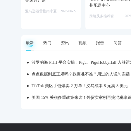
美速通计划”
州配送中心
亚马逊运营指南小夏
2026-06-27
跨境头条推荐官
202
最新
热门
资讯
视频
报告
问答
波罗的海 PHH 平台实操：Pigu、PiguHobbyHall 入驻运营
点点数据到底正规吗？数据准不准？用过的人说句实话
TikTok 美区手链爆卖 2 万单！义乌成本 8 元卖 8 美元
美国 15% 关税多重政策来袭！外贸卖家别再搞混税率