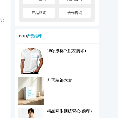
产品咨询
合作咨询
，涉
POD
产品推荐
180g涤棉T恤(左胸印)
方形装饰木盒
精品网眼训练背心(前印)