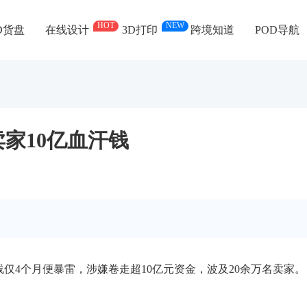
HOT
NEW
D货盘
在线设计
3D打印
跨境知道
POD导航
家10亿血汗钱
上线仅4个月便暴雷，涉嫌卷走超10亿元资金，波及20余万名卖家。