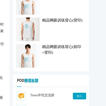
精品网眼训练背心(背印)
同时
卖家
货币
精品网眼训练背心(前印
+背印)
化
Temu半托交流群
加入
服