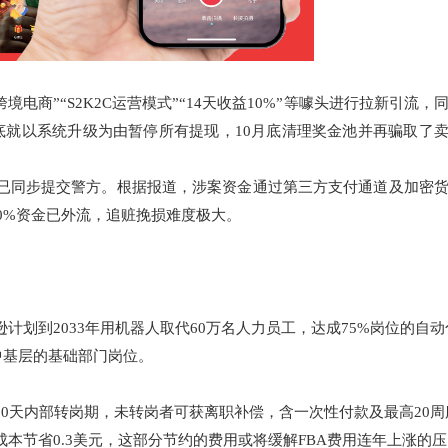
境电商”“S2K2C运营模式”“14天收益10%”等噱头进行拉新引流，
底就以系统升级为由暂停所有提现，10月底清理奖金池并再骗取了
已同步提交警方。根据报道，涉案资金通过第三方支付通道及加密
80%资金已外流，追赃挽损难度极大。
划到2033年用机器人取代60万名人力员工，达成75%岗位的自动
中基层的基础部门岗位。
0天内部转岗期，未转岗者可获离职补偿，含一次性付款及最高20周
本节省0.3美元，这部分节约的费用或将缓解FBA费用连年上涨的压