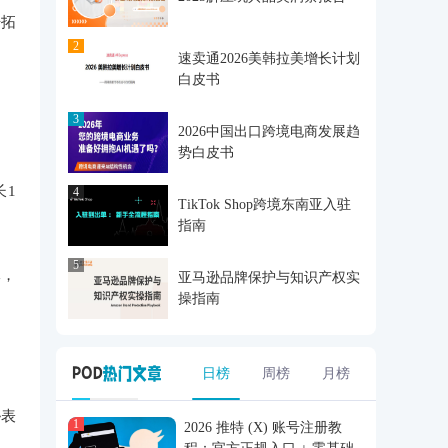
开拓
2
速卖通2026美韩拉美增长计划
白皮书
3
2026中国出口跨境电商发展趋
势白皮书
长1
4
TikTok Shop跨境东南亚入驻
指南
5
元，
亚马逊品牌保护与知识产权实
操指南
日榜
周榜
月榜
逊表
1
2026 推特 (X) 账号注册教