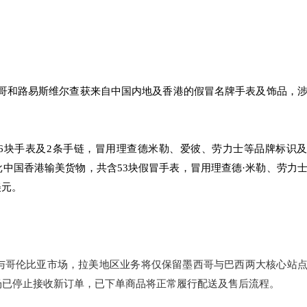
哥和路易斯维尔查获来自中国内地及香港的假冒名牌手表及饰品，
6块手表及2条手链，冒用理查德米勒、爱彼、劳力士等品牌标识
批中国香港输美货物，共含53块假冒手表，冒用理查德·米勒、劳力
美元。
智利与哥伦比亚市场，拉美地区业务将仅保留墨西哥与巴西两大核心站
，两市场已停止接收新订单，已下单商品将正常履行配送及售后流程。