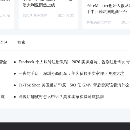
澳大利亚悄然上线
PriceMinister创始人欲
手中回购法国电商平台
跨境头条推荐官
2026-06-25
6-06-26
跨境头条推荐官
2026-
百科
搜索
全解析
Facebook 个人账号注册教程，2026 实操避坑，告别注册即封号
一夜封千店！深圳号商翻车，美客多拉美卖家踩下资质大坑
TikTok Shop 美区反超印尼，503 亿 GMV 背后卖家该看清什么
踩坑
跨境店铺被封怎么申诉？真实卖家实操避坑指南