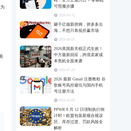
程：官方正规入口 + 零基础
可照搬步骤
正为
2026-03-31
2
砸千亿做新拼姆，拼多多出
海，不想只靠低价赢市场
2026-08-05
3
。
2026美国新关税正式生效！
中方最新回应，跨境卖家成
美
本危机全面来袭
2026-07-24
4
2026 最新 Gmail 注册教程 谷
歌账号风控避坑与国内手机
号注册方法
2026-05-09
5
PPWR 8 月 12 日强制执行倒
计时！欧盟包装新规合规误
区、库存过渡、罚款风险全
解析