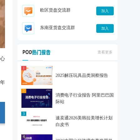
欧区货盘交流群
加入
东南亚货盘交流群
加入
查看更多
中心
1
2025解压玩具品类洞察报告
年
2
消费电子行业报告 阿里巴巴国
际站
3
速卖通2026美韩拉美增长计划
白皮书
4