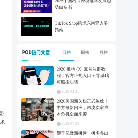
2026中国出口跨境电商发展趋
势白皮书
5
TikTok Shop跨境东南亚入驻
指南
日榜
周榜
月榜
1
2026 推特 (X) 账号注册教
程：官方正规入口 + 零基础
可照搬步骤
2026-03-31
2
2026美国新关税正式生效！
中方最新回应，跨境卖家成
带
本危机全面来袭
技术
2026-07-24
3
砸千亿做新拼姆，拼多多出