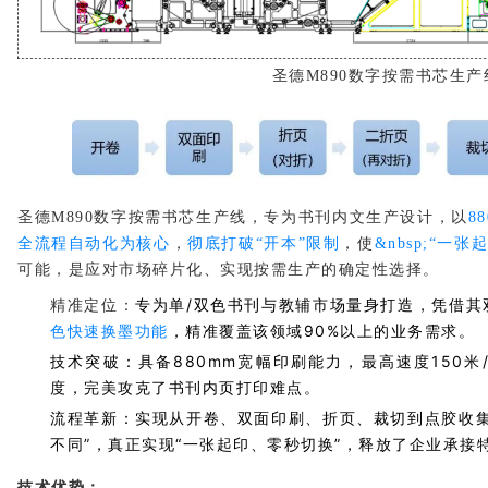
圣德M890数字按需书芯生产
圣德
M890数字按需书芯生产线
，
专为书刊内文生产设计，以
8
全流程自动化
为核心
，
彻底打破
“开本”限制
，使
&nbsp;
“一张
可能，是应对市场碎片化、实现按需生产的确定性选择。
精准定位
：
专为单/双色书刊与教辅市场量身打造，凭借其
色快速换墨功能
，精准覆盖该领域90%以上的业务需求。
技术突破
：具备880mm宽幅印刷能力，最高速度150米/
度，完美攻克了书刊内页打印难点。
流程革新
：实现从开卷、双面印刷、折页、裁切到点胶收
不同”
，真正实现
“一张起印、零秒切换”
，释放了企业承接
技术优势：