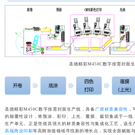
圣德精彩M450C数字按需封面
圣德精彩
M450C数字按需封面生产线
，具备
广谱材质兼容性
，
的颠覆性设计，将预涂、彩印、上光、覆膜、裁切集成于一线
生产单元。正是
凭借其强大的材质兼容性与集成化工艺，
该生
高端商业印刷
等高附加值领域寻找新的增长点，实现全面赋能