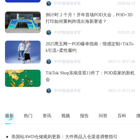
POD智造技术官
2026-04-13
倒计时 2 个月！开年首场POD大会，POD+3D
打印如何重构跨境出海新赛道？
POD智造技术官
2026-01-20
2025黑五网一POD爆单指南：情感定制+TikTo
k引流+柔性履约
POD智造技术官
2025-11-28 17:48
TikTok Shop东南亚双11炸了：POD卖家的新机
会
POD智造技术官
2025-11-19 12:04
最新
热门
资讯
视频
报告
问答
百科
美国站AWD仓储规则更新：大件商品入仓渠道调整指引