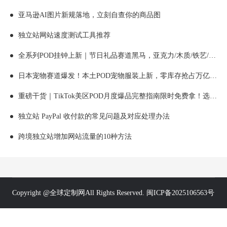
亚马逊AI图片新规落地，立刻自查你的商品图
独立站网站速度测试工具推荐
全系列POD挂钟上新｜节日礼品赛道黑马，亚克力/木质/铁艺/ 玻璃挂钟选品全解析！
日本宠物赛道爆发！本土POD宠物服装上新，零库存抢占万亿蓝海！
重磅干货｜TikTok美区POD月度爆品完整指南限时免费拿！选品+内容+节日趋势全拆解！
独立站 PayPal 收付款的常见问题及对应处理办法
跨境独立站增加网站流量的10种方法
Copyright @全球定制网All Rights Reserved. 闽ICP备2025106563号