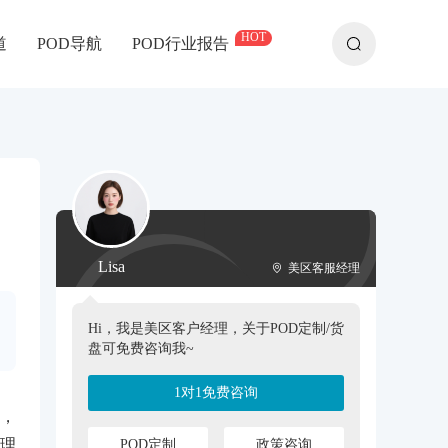
HOT
道
POD导航
POD行业报告
Lisa
美区客服经理
Hi，我是美区客户经理，关于POD定制/货
盘可免费咨询我~
1对1免费咨询
印，
种理
POD定制
政策咨询