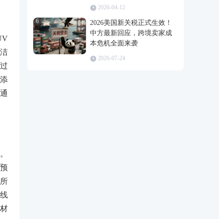
2026-04-12
6
2026美国新关税正式生效！
中方最新回应，跨境卖家成
UV
本危机全面来袭
洁
2026-07-24
因过
或添
通
同。
照预
到所
外线
材