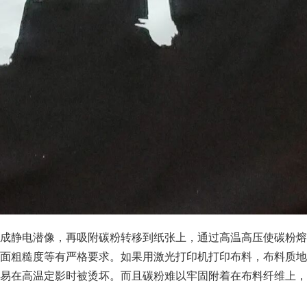
成静电潜像，再吸附碳粉转移到纸张上，通过高温高压使碳粉熔
面粗糙度等有严格要求。如果用激光打印机打印布料，布料质地
易在高温定影时被烫坏。而且碳粉难以牢固附着在布料纤维上，