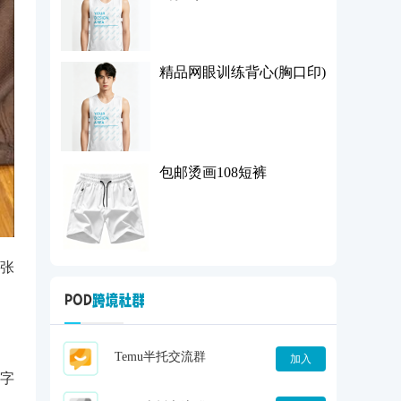
精品网眼训练背心(胸口印)
包邮烫画108短裤
张
Temu半托交流群
加入
字