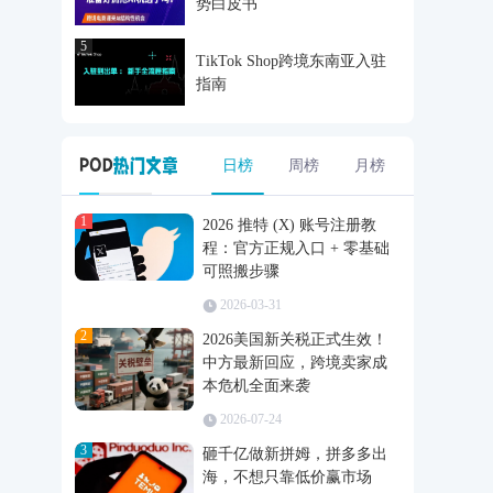
势白皮书
5
TikTok Shop跨境东南亚入驻
指南
日榜
周榜
月榜
1
2026 推特 (X) 账号注册教
程：官方正规入口 + 零基础
可照搬步骤
2026-03-31
2
2026美国新关税正式生效！
中方最新回应，跨境卖家成
本危机全面来袭
2026-07-24
3
砸千亿做新拼姆，拼多多出
海，不想只靠低价赢市场