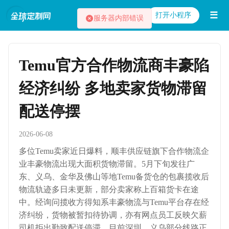
☰
打开小程序
服务器内部错误
Temu官方合作物流商丰豪陷
经济纠纷 多地卖家货物滞留
配送停摆
2026-06-08
多位Temu卖家近日爆料，顺丰供应链旗下合作物流企
业丰豪物流出现大面积货物滞留。5月下旬发往广
东、义乌、金华及佛山等地Temu备货仓的包裹揽收后
物流轨迹多日未更新，部分卖家称上百箱货卡在途
中。经询问揽收方得知系丰豪物流与Temu平台存在经
济纠纷，货物被暂扣待协调，亦有网点员工反映欠薪
司机拒出勤致配送停滞。目前深圳、义乌部分线路正