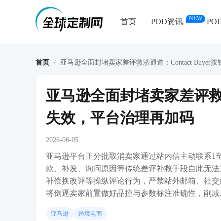
NEW
首页
POD资讯
PO
首页
/
亚马逊全面封堵卖家差评救济通道：Contact Buy
亚马逊全面封堵卖家差评救济通
失效，平台治理再加码
2026-06-05
亚马逊平台正分批取消卖家通过站内信主动联系1至3星差
款、补发、询问原因等传统差评补救手段自此无法
补偿换改评等操纵评论行为，严禁站外邮箱、社交
将倒逼卖家前置做好品控与参数标注准确性，削减
亚马逊
跨境电商