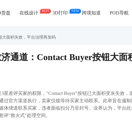
HOT
NEW
D货盘
在线设计
3D打印
跨境知道
POD导航
er按钮大面积失效，平台治理再加码
道：Contact Buyer按钮大面
评买家的权限，"Contact Buyer"按钮已大面积变灰失效，
通过官方渠道执行，卖家仅能等待买家主动联系。此举旨在遏制
媒体绕道联系买家，违者面临扣分乃至封号。业界认为，平台此
差评"救火式"处理空间。