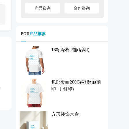
产品咨询
合作咨询
POD
产品推荐
180g涤棉T恤(后印)
包邮烫画200G纯棉t恤(前
印+手臂印)
方形装饰木盒