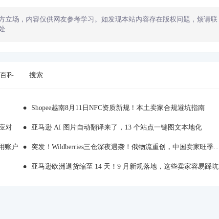
方立场，内容仅供网友参考学习。如发现本站内容存在版权问题，烦请联
处
百科
搜索
Shopee越南8月11日NFC资质新规！本土卖家合规避坑指南
应对
亚马逊 AI 图片自动翻译来了，13 个站点一键图文本地化
用账户
突发！Wildberries三仓深夜遇袭！俄物流重创，中国卖家旺季备货踩雷
亚马逊欧洲退货缩至 14 天！9 月新规落地，这些卖家容易踩坑