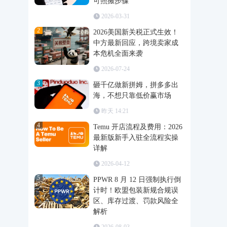
可照搬步骤
2026-03-31
2
2026美国新关税正式生效！
中方最新回应，跨境卖家成
本危机全面来袭
2026-07-24
3
砸千亿做新拼姆，拼多多出
海，不想只靠低价赢市场
昨天 14:21
4
Temu 开店流程及费用：2026
最新版新手入驻全流程实操
详解
2026-04-12
5
PPWR 8 月 12 日强制执行倒
计时！欧盟包装新规合规误
区、库存过渡、罚款风险全
解析
2026-08-03