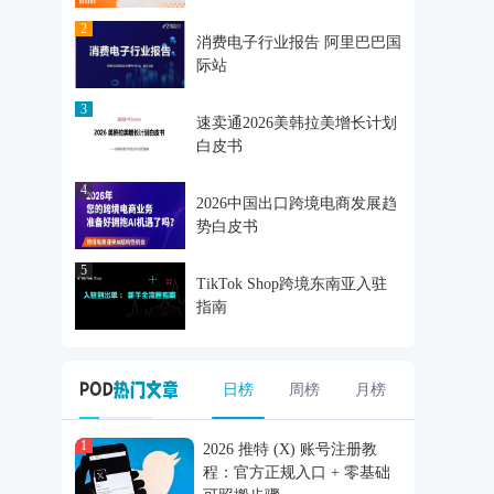
2
消费电子行业报告 阿里巴巴国
际站
3
速卖通2026美韩拉美增长计划
白皮书
4
2026中国出口跨境电商发展趋
势白皮书
5
TikTok Shop跨境东南亚入驻
指南
日榜
周榜
月榜
1
2026 推特 (X) 账号注册教
程：官方正规入口 + 零基础