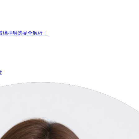
 玻璃挂钟选品全解析！
析