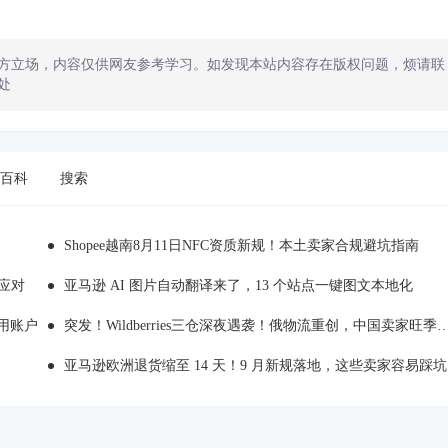
方立场，内容仅供网友参考学习。如发现本站内容存在版权问题，烦请联
处
百科
搜索
Shopee越南8月11日NFC资质新规！本土卖家合规避坑指南
应对
亚马逊 AI 图片自动翻译来了，13 个站点一键图文本地化
用账户
突发！Wildberries三仓深夜遇袭！俄物流重创，中国卖家旺季备货踩雷
亚马逊欧洲退货缩至 14 天！9 月新规落地，这些卖家容易踩坑