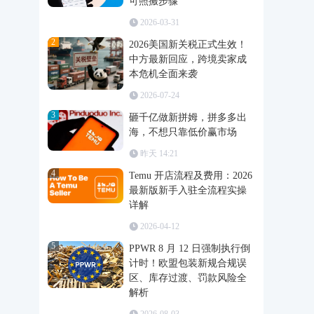
可照搬步骤
2026-03-31
2
2026美国新关税正式生效！
中方最新回应，跨境卖家成
本危机全面来袭
2026-07-24
3
砸千亿做新拼姆，拼多多出
海，不想只靠低价赢市场
昨天 14:21
4
Temu 开店流程及费用：2026
最新版新手入驻全流程实操
详解
2026-04-12
5
PPWR 8 月 12 日强制执行倒
计时！欧盟包装新规合规误
区、库存过渡、罚款风险全
解析
2026-08-03