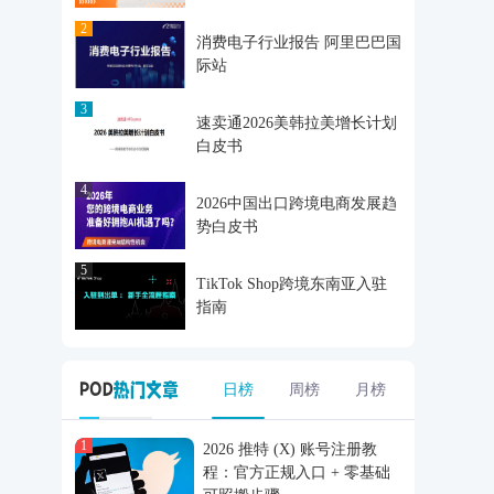
2
消费电子行业报告 阿里巴巴国
际站
3
速卖通2026美韩拉美增长计划
白皮书
4
2026中国出口跨境电商发展趋
势白皮书
5
TikTok Shop跨境东南亚入驻
指南
日榜
周榜
月榜
1
2026 推特 (X) 账号注册教
程：官方正规入口 + 零基础