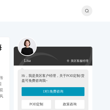
海
Lisa
美区客服经理
Hi，我是美区客户经理，关于POD定制/货
传
盘可免费咨询我~
国
双
1对1免费咨询
风
POD定制
政策咨询