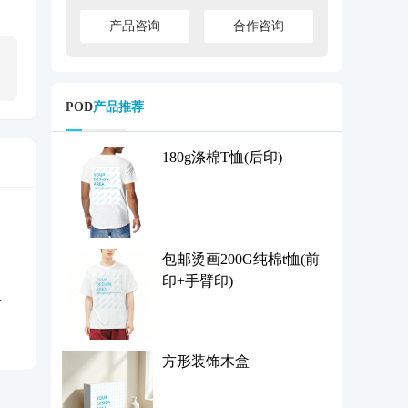
产品咨询
合作咨询
POD
产品推荐
180g涤棉T恤(后印)
包邮烫画200G纯棉t恤(前
印+手臂印)
方形装饰木盒