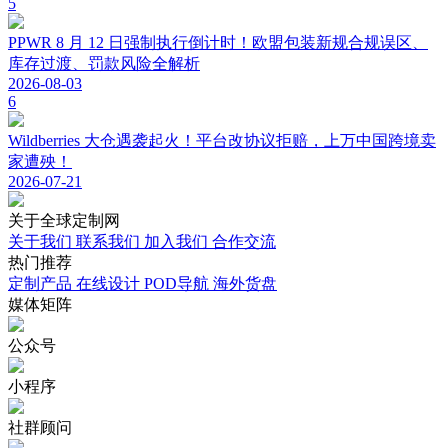
5
PPWR 8 月 12 日强制执行倒计时！欧盟包装新规合规误区、
库存过渡、罚款风险全解析
2026-08-03
6
Wildberries 大仓遇袭起火！平台改协议拒赔，上万中国跨境卖
家遭殃！
2026-07-21
关于
全球定制网
关于我们
联系我们
加入我们
合作交流
热门
推荐
定制产品
在线设计
POD导航
海外货盘
媒体
矩阵
公众号
小程序
社群顾问