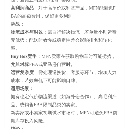
高利润商品
：对于高单价或利基产品，MFN能避免F
BA的高额费用，保留更多利润。
挑战：
物流成本与时效
：需自行解决物流，若单量小则运费
无优势；配送时效慢或稳定性差会影响排名和转化
率。
Buy Box竞争
：MFN卖家在获取购物车时可能劣势，
尤其对标FBA或亚马逊自营时。
运营复杂度
：需处理退换货、客服等环节，增加人力
成本，若效率低下可能影响口碑。
适用场景：
拥有稳定低价物流渠道（如海外仓合作）、高毛利产
品、或销售FBA限制品类的卖家。
新卖家或小卖家初期试水市场时，MFN可避免FBA前
期库存投入风险。
结论：