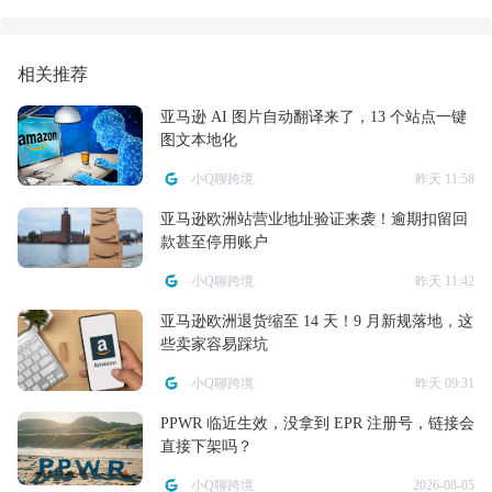
相关推荐
亚马逊 AI 图片自动翻译来了，13 个站点一键
图文本地化
小Q聊跨境
昨天 11:58
亚马逊欧洲站营业地址验证来袭！逾期扣留回
款甚至停用账户
小Q聊跨境
昨天 11:42
亚马逊欧洲退货缩至 14 天！9 月新规落地，这
些卖家容易踩坑
小Q聊跨境
昨天 09:31
PPWR 临近生效，没拿到 EPR 注册号，链接会
直接下架吗？
小Q聊跨境
2026-08-05